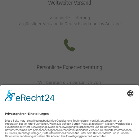
Weltweiter Versand
✓ schnelle Lieferung
✓ günstiger Versand in Deutschland und ins Ausland
Persönliche Expertenberatung
Wir beraten dich persönlich von
Mo-Fr: 10 - 17 Uhr
Sa: 10 - 13 Uhr
0621/405401-10