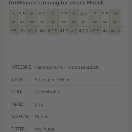
Größenumrechnung für dieses Modell
5
5,5
6
6,5
7
7,5
8
8,5
9
9,5
10
10,5
38
39
39,5
40
40,5
41,5
42
42,5
43,5
44
44,5
45,5
KATEGORIE:
Herrenschuhe - Wechselfußbett
WEITE:
H bequeme Weite
SOHLE:
Gummisohle
FARBE:
blau
MATERIAL:
Nubuk
FUTTER:
Wollfutter