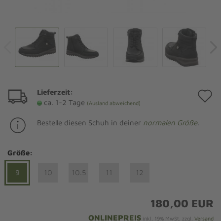
Lieferzeit:
A
ca. 1-2 Tage
(Ausland abweichend)
d
Bestelle diesen Schuh in deiner
normalen Größe
.
M
Größe:
9
10
10.5
11
12
180,00 EUR
ONLINEPREIS
inkl. 19% MwSt. zzgl.
Versand