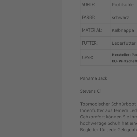
SOHLE:
Profilsohle
FARBE:
schwarz
MATERIAL:
Kalbnappa
FUTTER:
Lederfutter
Hersteller:
Pan
GPSR:
EU-Wirtschaf
Panama Jack
Stevens C1
Topmodischer Schnürboot f
Innenfutter aus feinem Led
Gehkomfort können Sie Ihre
hochwertige Schuh hat eine
Begleiter für jede Gelegenh