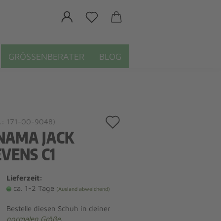
GRÖSSENBERATER
BLOG
Auf
.:
171-00-9048
)
NAMA JACK
den
EVENS C1
Merkzettel
Lieferzeit:
ca. 1-2 Tage
(Ausland abweichend)
Bestelle diesen Schuh in deiner
normalen Größe
.