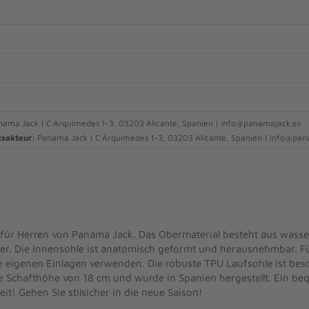
ama Jack | C Arquimedes 1-3, 03203 Alicante, Spanien | info@panamajack.es
tsakteur:
Panama Jack | C Arquimedes 1-3, 03203 Alicante, Spanien | info@pan
ür Herren von Panama Jack. Das Obermaterial besteht aus wasse
er. Die Innensohle ist anatomisch geformt und herausnehmbar. Fü
 eigenen Einlagen verwenden. Die robuste TPU Laufsohle ist beson
 Schafthöhe von 18 cm und wurde in Spanien hergestellt. Ein beq
eit! Gehen Sie stilsicher in die neue Saison!