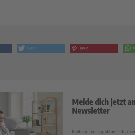
tweet
pin it
t
Melde dich jetzt a
Newsletter
Bleibe immer topaktuell informier