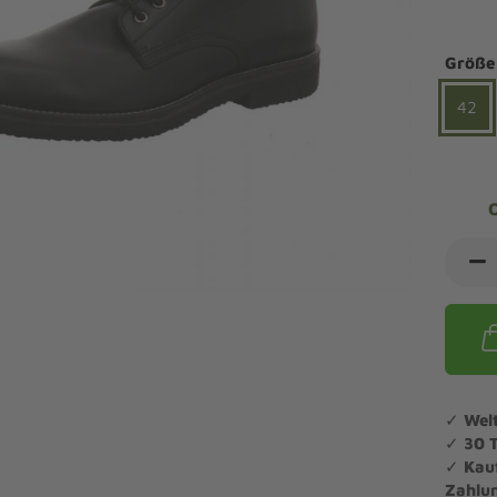
ndalen Komfort
Sandaletten
ipper Komfort
Größe
eaker Komfort
lege und Leisten -
Angebote Outdoorschuhe
iefel Komfort
42
tdoor
Barfußschuhe
iefeletten Komfort
cken und Strümpfe -
Schmal, Extrabreit, Hallux
tdoor
eigeisen und Gamaschen
mfortschuhe Sale
ndalen Sale
ipper Sale
eaker Sale
efel Sale
✓
Wel
✓
30 
✓
Kau
Zahlu