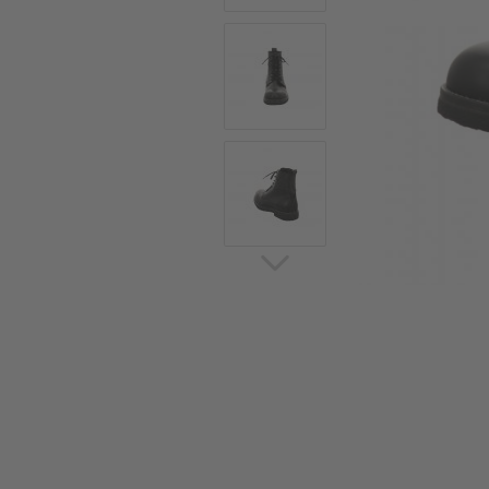
Sommerschuhe
Sa
Sl
Sn
Jagdschuhe
Pf
St
Ou
Jagdschuhe für Damen
St
So
Winterjagd und
Ou
Gummistiefel
St
Zwiegenähte Jagdschuhe
Ko
Sa
Sl
Sn
Sti