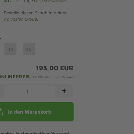
ca. 1-2 Tage
(Ausland abweichend)
Bestelle diesen Schuh in deiner
normalen Größe
.
:
44
46
195,00 EUR
ONLINEPREIS
inkl. 19% MwSt. zzgl.
Versand
In den Warenkorb
tweiter kostengünstiger Versand