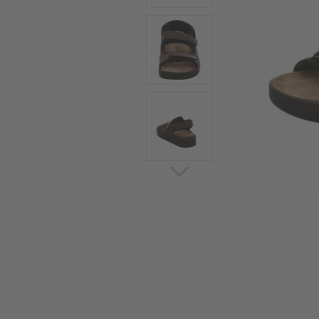
Sommerschuhe
Sa
Sl
Sn
Jagdschuhe
Pf
St
Ou
Jagdschuhe für Damen
St
So
Winterjagd und
Ou
Gummistiefel
St
Zwiegenähte Jagdschuhe
Ko
Sa
Sl
Sn
Sti