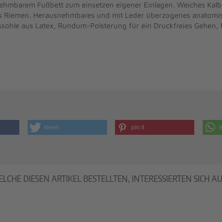
ehmbarem Fußbett zum einsetzen eigener Einlagen. Weiches Kalbs
luss Riemen. Herausnehmbares und mit Leder überzogenes anatomi
ohle aus Latex, Rundum-Polsterung für ein Druckfreies Gehen, 
tweet
pin it
t
CHE DIESEN ARTIKEL BESTELLTEN, INTERESSIERTEN SICH A