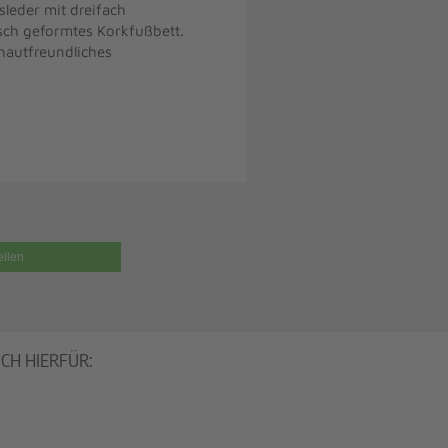
leder mit dreifach
sch geformtes Korkfußbett.
hautfreundliches
eilen
UCH HIERFÜR: