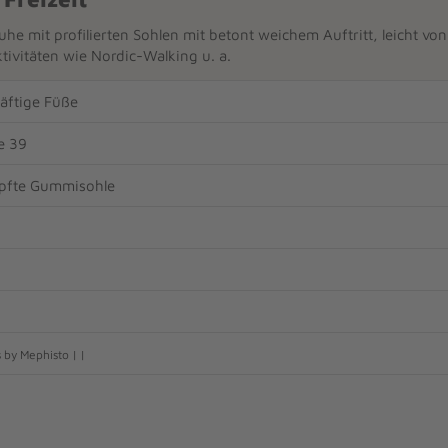
uhe mit profilierten Sohlen mit betont weichem Auftritt, leicht vo
ktivitäten wie Nordic-Walking u. a.
räftige Füße
e 39
fte Gummisohle
 by Mephisto | |