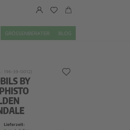
GRÖSSENBERATER
BLOG
Auf
.:
196-39-0012
)
BILS BY
den
PHISTO
Merkzettel
LDEN
NDALE
Lieferzeit: