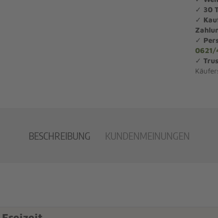
✓
30 
✓
Kau
Zahlu
✓
Per
0621/
✓
Trus
Käufer
BESCHREIBUNG
KUNDENMEINUNGEN
 Freizeit