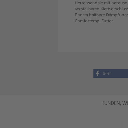
Herrensandale mit herausn
verstellbaren Klettversch
Enorm haltbare Dämpfungss
Comfortemp-Futter.
teilen
KUNDEN, WEL