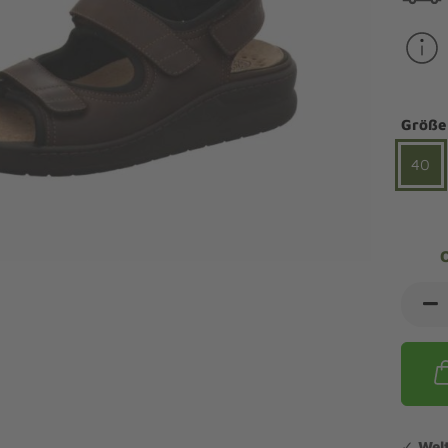
ndalen Komfort
Sandaletten
ipper Komfort
eaker Komfort
lege und Leisten -
Angebote Outdoorschuhe
iefel Komfort
tdoor
Barfußschuhe
iefeletten Komfort
Größe
cken und Strümpfe -
Schmal, Extrabreit, Hallux
tdoor
40
eigeisen und Gamaschen
mfortschuhe Sale
ndalen Sale
ipper Sale
eaker Sale
efel Sale
✓
Wel