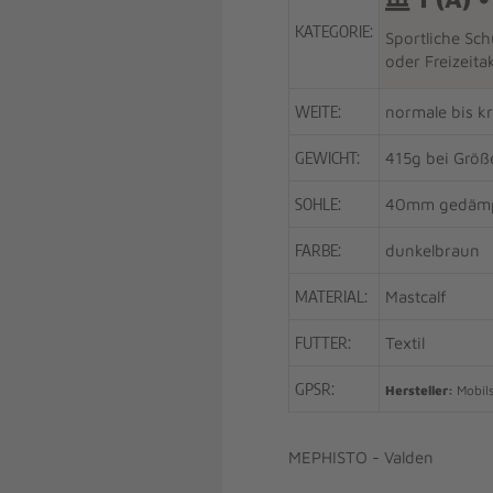
KATEGORIE:
Sportliche Sch
oder Freizeita
WEITE:
normale bis k
GEWICHT:
415g bei Größ
SOHLE:
40mm gedämp
FARBE:
dunkelbraun
MATERIAL:
Mastcalf
FUTTER:
Textil
GPSR:
Hersteller:
Mobils
MEPHISTO - Valden