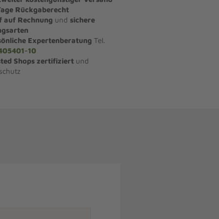
Tage Rückgaberecht
f auf Rechnung
und
sichere
ngsarten
sönliche Expertenberatung
Tel.
405401-10
ted Shops zertifiziert
und
schutz