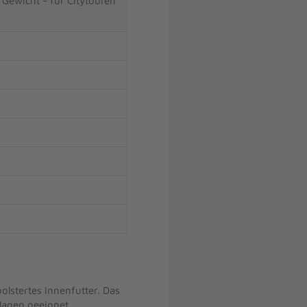
n Gewicht - für Citytouren
lstertes Innenfutter. Das
lagen geeignet.