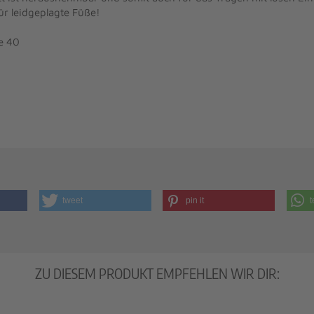
ür leidgeplagte Füße!
e 40
tweet
pin it
t
ZU DIESEM PRODUKT EMPFEHLEN WIR DIR: