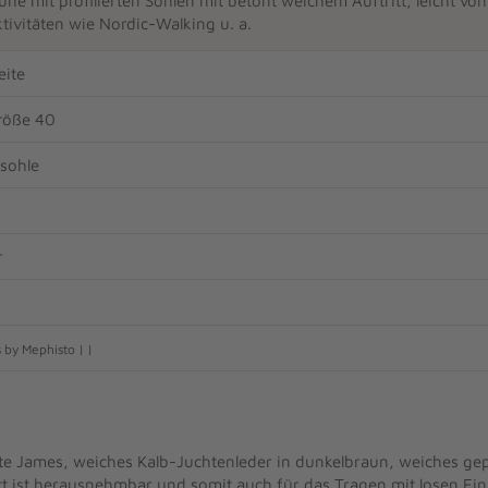
uhe mit profilierten Sohlen mit betont weichem Auftritt, leicht vo
ktivitäten wie Nordic-Walking u. a.
ite
röße 40
sohle
r
 by Mephisto | |
e James, weiches Kalb-Juchtenleder in dunkelbraun, weiches gepo
t ist herausnehmbar und somit auch für das Tragen mit losen Ein