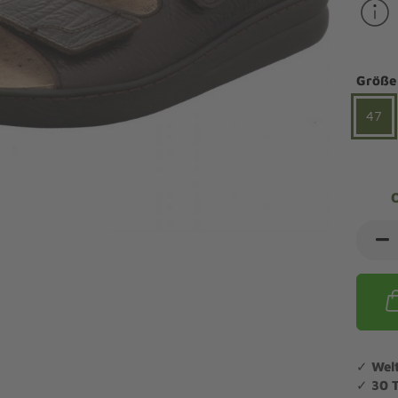
ndalen Komfort
Sandaletten
ipper Komfort
eaker Komfort
lege und Leisten -
Angebote Outdoorschuhe
iefel Komfort
Größe
tdoor
Barfußschuhe
iefeletten Komfort
cken und Strümpfe -
47
Schmal, Extrabreit, Hallux
tdoor
eigeisen und Gamaschen
mfortschuhe Sale
ndalen Sale
ipper Sale
eaker Sale
efel Sale
✓
Wel
✓
30 