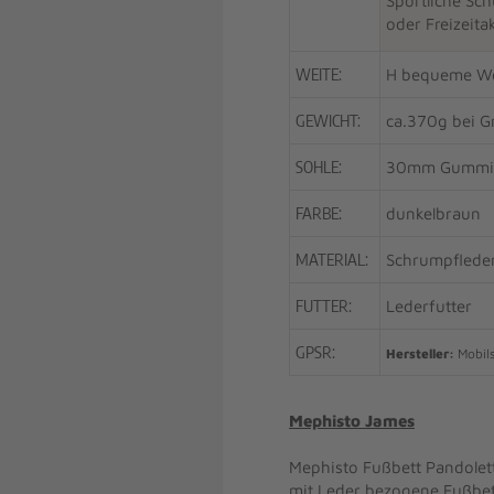
Sportliche Sch
oder Freizeita
WEITE:
H bequeme We
GEWICHT:
ca.370g bei G
SOHLE:
30mm Gummi
FARBE:
dunkelbraun
MATERIAL:
Schrumpflede
FUTTER:
Lederfutter
GPSR:
Hersteller:
Mobils
Mephisto James
Mephisto Fußbett Pandolett
mit Leder bezogene Fußbet