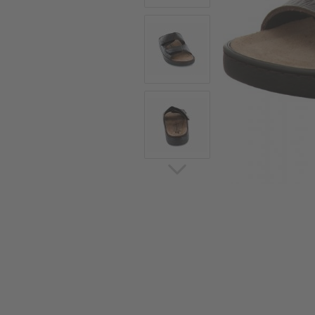
Sommerschuhe
Sa
Sl
Sn
Jagdschuhe
Pf
St
Ou
Jagdschuhe für Damen
St
So
Winterjagd und
Ou
Gummistiefel
St
Zwiegenähte Jagdschuhe
Ko
Sa
Sl
Sn
Sti