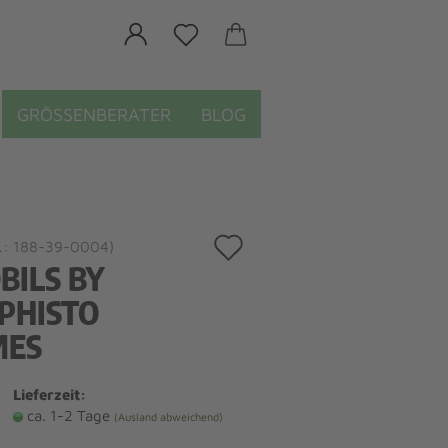
GRÖSSENBERATER
BLOG
Auf
.:
188-39-0004
)
BILS BY
den
PHISTO
Merkzettel
MES
Lieferzeit:
ca. 1-2 Tage
(Ausland abweichend)