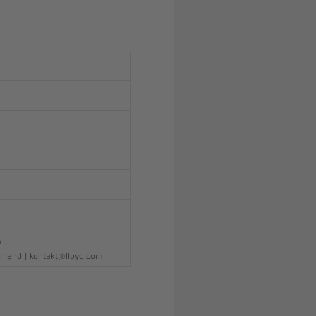
m
hland | kontakt@lloyd.com