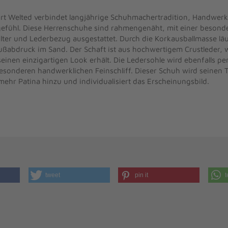
ort Welted verbindet langjährige Schuhmachertradition, Handwerkl
gefühl. Diese Herrenschuhe sind rahmengenäht, mit einer besonde
ilter und Lederbezug ausgestattet. Durch die Korkausballmasse läu
ußabdruck im Sand. Der Schaft ist aus hochwertigem Crustleder, 
inen einzigartigen Look erhält. Die Ledersohle wird ebenfalls pe
besonderen handwerklichen Feinschliff. Dieser Schuh wird seinen 
mehr Patina hinzu und individualisiert das Erscheinungsbild.
tweet
pin it
t