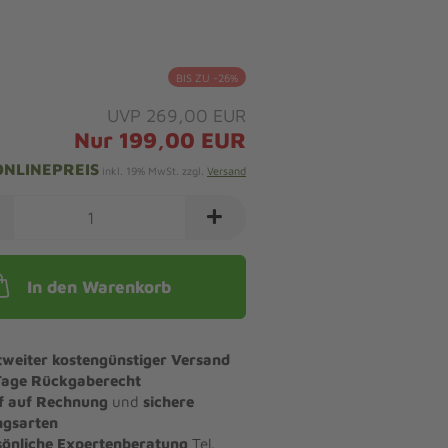
BIS ZU -26%
UVP 269,00 EUR
Nur 199,00 EUR
ONLINEPREIS
inkl. 19% MwSt. zzgl.
Versand
In den Warenkorb
tweiter kostengünstiger Versand
Tage Rückgaberecht
f auf Rechnung
und
sichere
ngsarten
sönliche Expertenberatung
Tel.