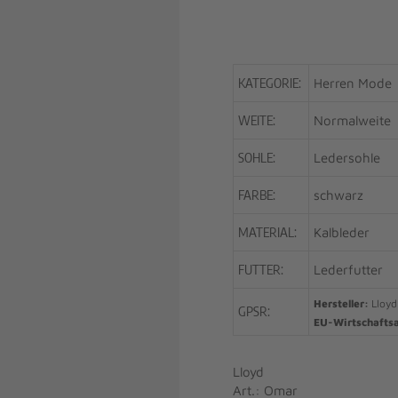
KATEGORIE:
Herren Mode
WEITE:
Normalweite
SOHLE:
Ledersohle
FARBE:
schwarz
MATERIAL:
Kalbleder
FUTTER:
Lederfutter
Hersteller:
Lloyd
GPSR:
EU-Wirtschafts
Lloyd
Art.: Omar