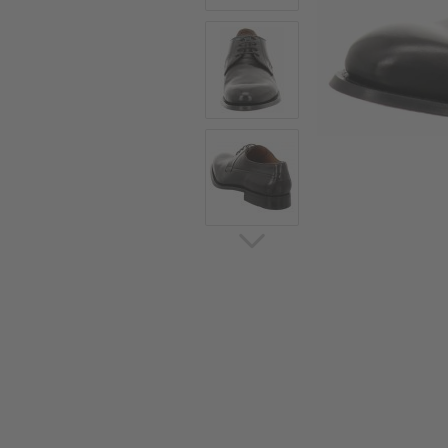
Sommerschuhe
Sa
Sl
Sn
Jagdschuhe
Pf
St
Ou
Jagdschuhe für Damen
St
So
Winterjagd und
Ou
Gummistiefel
St
Zwiegenähte Jagdschuhe
Ko
Sa
Sl
Sn
Sti