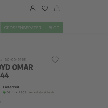
GRÖSSENBERATER
BLOG
Auf
.:
130-00-9115
)
OYD OMAR
den
.44
Merkzettel
Lieferzeit:
ca. 1-2 Tage
(Ausland abweichend)
: