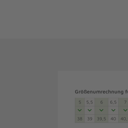
Größenumrechnung fü
5
5,5
6
6,5
7
38
39
39,5
40
40,