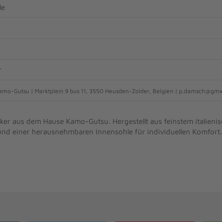
le
r
mo-Gutsu | Marktplein 9 bus 11, 3550 Heusden-Zolder, Belgien | p.damsch@gm
er aus dem Hause Kamo-Gutsu. Hergestellt aus feinstem italieni
 und einer herausnehmbaren Innensohle für individuellen Komfort