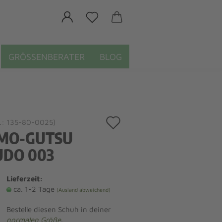
GRÖSSENBERATER
BLOG
Auf
.:
135-80-0025
)
MO-GUTSU
den
UDO 003
Merkzettel
Lieferzeit:
ca. 1-2 Tage
(Ausland abweichend)
Bestelle diesen Schuh in deiner
normalen Größe
.