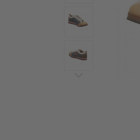
Sommerschuhe
Sa
Sl
Sn
Jagdschuhe
Pf
St
Ou
Jagdschuhe für Damen
St
So
Winterjagd und
Ou
Gummistiefel
St
Zwiegenähte Jagdschuhe
Ko
Sa
Sl
Sn
Sti