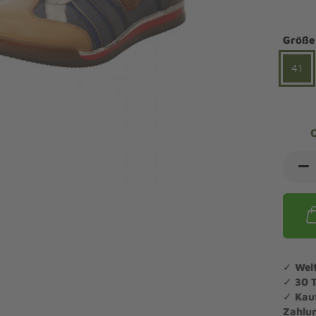
ndalen Komfort
Sandaletten
ipper Komfort
Größe
eaker Komfort
lege und Leisten -
Angebote Outdoorschuhe
iefel Komfort
41
tdoor
Barfußschuhe
iefeletten Komfort
cken und Strümpfe -
Schmal, Extrabreit, Hallux
tdoor
eigeisen und Gamaschen
mfortschuhe Sale
ndalen Sale
ipper Sale
eaker Sale
efel Sale
✓
Wel
✓
30 
✓
Kau
Zahlu