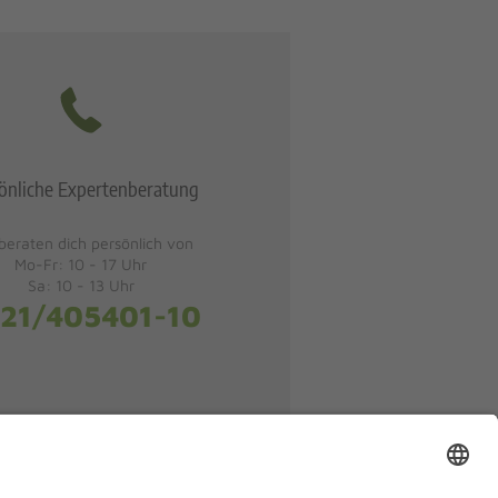
önliche Expertenberatung
beraten dich persönlich von
Mo-Fr: 10 - 17 Uhr
Sa: 10 - 13 Uhr
21/405401-10