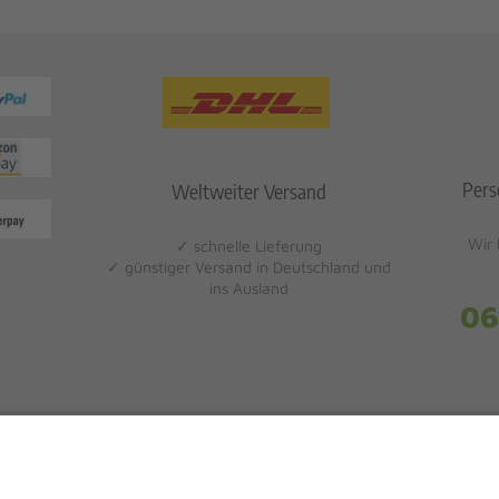
Pers
Weltweiter Versand
Wir 
✓ schnelle Lieferung
✓ günstiger Versand in Deutschland und
ins Ausland
06