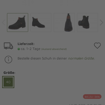
Lieferzeit:
A
ca. 1-2 Tage
(Ausland abweichend)
d
Bestelle diesen Schuh in deiner
normalen Größe
.
M
Größe:
40
BIS ZU -34%