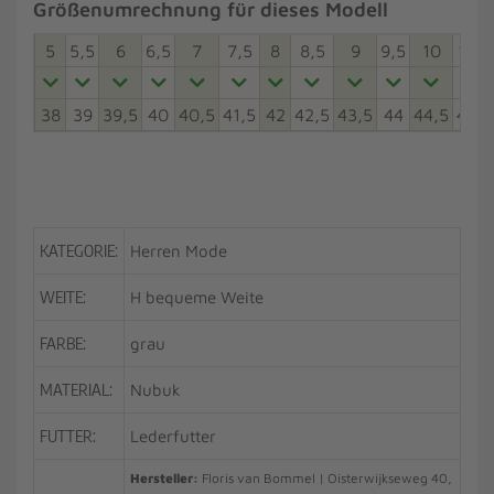
Größenumrechnung für dieses Modell
5
5,5
6
6,5
7
7,5
8
8,5
9
9,5
10
10,5
38
39
39,5
40
40,5
41,5
42
42,5
43,5
44
44,5
45,5
KATEGORIE:
Herren Mode
WEITE:
H bequeme Weite
FARBE:
grau
MATERIAL:
Nubuk
FUTTER:
Lederfutter
Hersteller:
Floris van Bommel | Oisterwijkseweg 40,