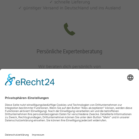
✓ schnelle Lieferung
✓ günstiger Versand in Deutschland und ins Ausland
Persönliche Expertenberatung
Wir beraten dich persönlich von
Mo-Fr: 10 - 17 Uhr
Sa: 10 - 13 Uhr
0621/405401-10