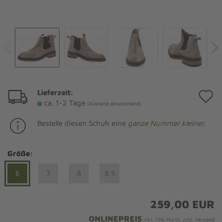
Lieferzeit:
A
ca. 1-2 Tage
(Ausland abweichend)
d
Bestelle diesen Schuh eine
ganze Nummer kleiner.
M
Größe:
6
7
8
8.5
259,00 EUR
ONLINEPREIS
inkl. 19% MwSt. zzgl.
Versand