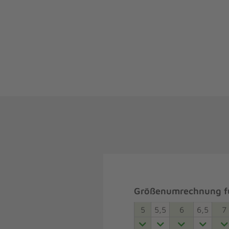
Größenumrechnung fü
5
5,5
6
6,5
7