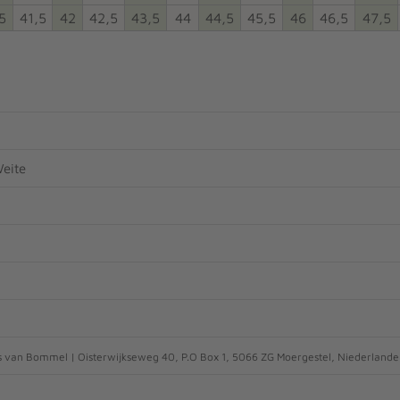
5
41,5
42
42,5
43,5
44
44,5
45,5
46
46,5
47,5
eite
s van Bommel | Oisterwijkseweg 40, P.O Box 1, 5066 ZG Moergestel, Niederland