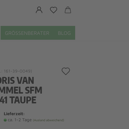
GRÖSSENBERATER
BLOG
Auf
.:
161-39-0049
)
ORIS VAN
den
MMEL SFM
Merkzettel
41 TAUPE
Lieferzeit:
ca. 1-2 Tage
(Ausland abweichend)