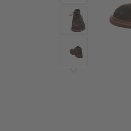
Sommerschuhe
Sa
Sl
Sn
Jagdschuhe
Pf
St
Ou
Jagdschuhe für Damen
St
So
Winterjagd und
Ou
Gummistiefel
St
Zwiegenähte Jagdschuhe
Ko
Sa
Sl
Sn
Sti