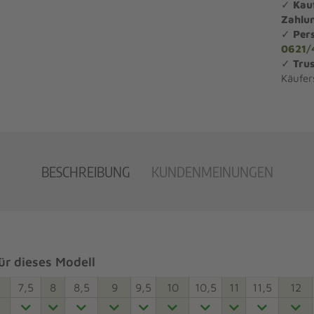
✓
Kau
Zahlu
✓
Per
0621/
✓
Trus
Käufer
BESCHREIBUNG
KUNDENMEINUNGEN
r dieses Modell
7,5
8
8,5
9
9,5
10
10,5
11
11,5
12