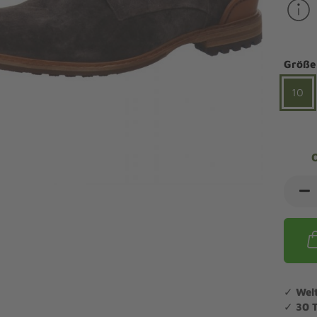
ndalen Komfort
Sandaletten
ipper Komfort
eaker Komfort
lege und Leisten -
Angebote Outdoorschuhe
iefel Komfort
Größe
tdoor
Barfußschuhe
iefeletten Komfort
cken und Strümpfe -
10
Schmal, Extrabreit, Hallux
tdoor
eigeisen und Gamaschen
mfortschuhe Sale
ndalen Sale
ipper Sale
eaker Sale
efel Sale
✓
Wel
✓
30 