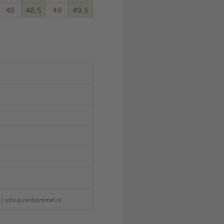
48
48,5
49
49,5
e | info@vanbommel.nl