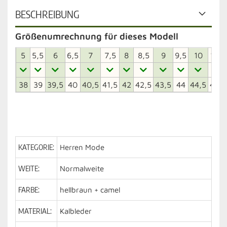
BESCHREIBUNG
Größenumrechnung für dieses Modell
5
5,5
6
6,5
7
7,5
8
8,5
9
9,5
10
10,5
38
39
39,5
40
40,5
41,5
42
42,5
43,5
44
44,5
45,5
KATEGORIE:
Herren Mode
WEITE:
Normalweite
FARBE:
hellbraun + camel
MATERIAL:
Kalbleder