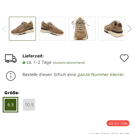
Lieferzeit:
A
ca. 1-2 Tage
(Ausland abweichend)
d
Bestelle diesen Schuh eine
ganze Nummer kleiner.
M
Größe:
6.5
10.5
BIS ZU -13%