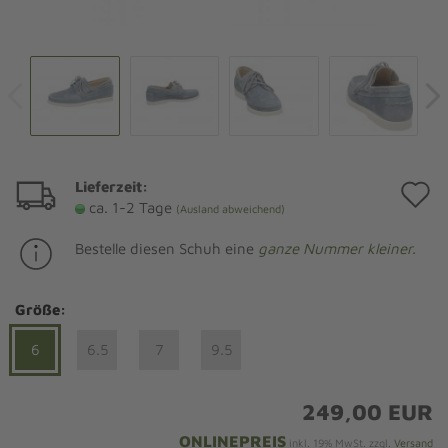
Lieferzeit:
A
ca. 1-2 Tage
(Ausland abweichend)
d
Bestelle diesen Schuh eine
ganze Nummer kleiner.
M
Größe:
6
6.5
7
9.5
249,00 EUR
ONLINEPREIS
inkl. 19% MwSt. zzgl.
Versand