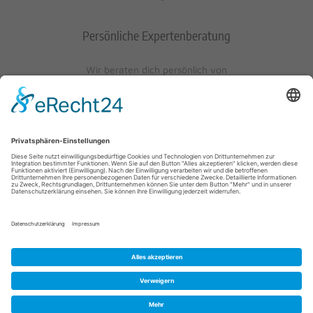
Persönliche Expertenberatung
Wir beraten dich persönlich von
Mo-Fr: 10 - 17 Uhr
Sa: 10 - 13 Uhr
0621/405401-10
© 2023 Schuh-Keller KG | Wredestraße 10 | D-67059
Ludwigshafen/Rhein | info@schuh-keller.de | Tel. 0621/405401-10