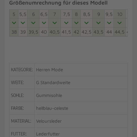
Größenumrechnung für dieses Modell
5
5,5
6
6,5
7
7,5
8
8,5
9
9,5
10
10,5
38
39
39,5
40
40,5
41,5
42
42,5
43,5
44
44,5
45,5
KATEGORIE:
Herren Mode
WEITE:
G Standardweite
SOHLE:
Gummisohle
FARBE:
hellblau-celeste
MATERIAL:
Veloursleder
FUTTER:
Lederfutter