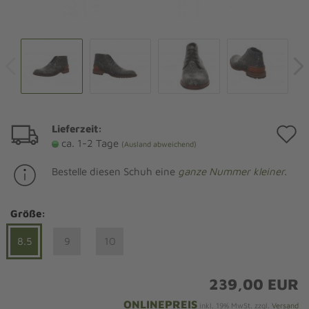
Lieferzeit:
A
ca. 1-2 Tage
(Ausland abweichend)
d
Bestelle diesen Schuh eine
ganze Nummer kleiner.
M
Größe:
8.5
9
10
239,00 EUR
ONLINEPREIS
inkl. 19% MwSt. zzgl.
Versand