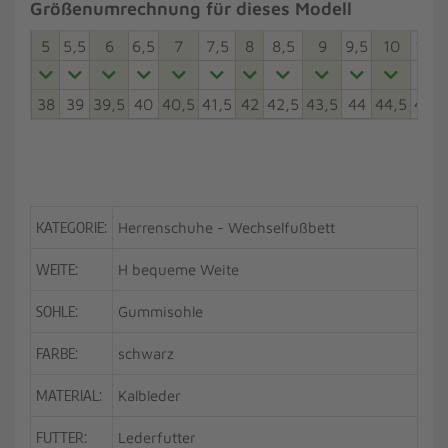
Größenumrechnung für dieses Modell
5
5,5
6
6,5
7
7,5
8
8,5
9
9,5
10
10,5
38
39
39,5
40
40,5
41,5
42
42,5
43,5
44
44,5
45,5
KATEGORIE:
Herrenschuhe - Wechselfußbett
WEITE:
H bequeme Weite
SOHLE:
Gummisohle
FARBE:
schwarz
MATERIAL:
Kalbleder
FUTTER:
Lederfutter