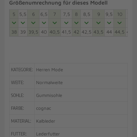
Größenumrechnung für dieses Modell
5
5,5
6
6,5
7
7,5
8
8,5
9
9,5
10
10,5
38
39
39,5
40
40,5
41,5
42
42,5
43,5
44
44,5
45,5
KATEGORIE:
Herren Mode
WEITE:
Normalweite
SOHLE:
Gummisohle
FARBE:
cognac
MATERIAL:
Kalbleder
FUTTER:
Lederfutter