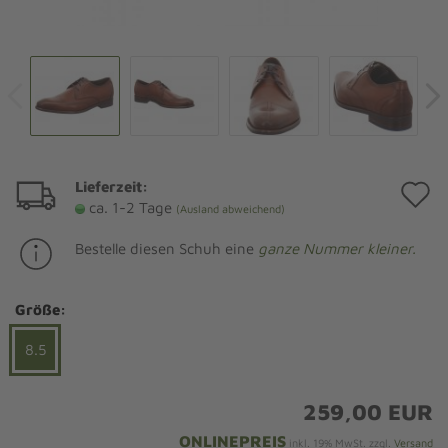
Lieferzeit:
A
ca. 1-2 Tage
(Ausland abweichend)
d
Bestelle diesen Schuh eine
ganze Nummer kleiner.
M
Größe:
8.5
259,00 EUR
ONLINEPREIS
inkl. 19% MwSt. zzgl.
Versand