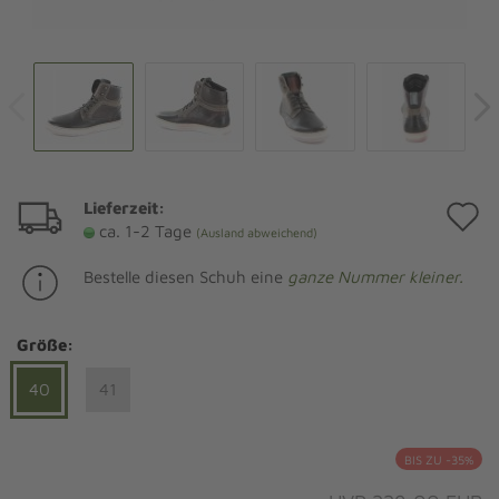
Lieferzeit:
A
ca. 1-2 Tage
(Ausland abweichend)
d
Bestelle diesen Schuh eine
ganze Nummer kleiner.
M
Größe:
40
41
BIS ZU -35%