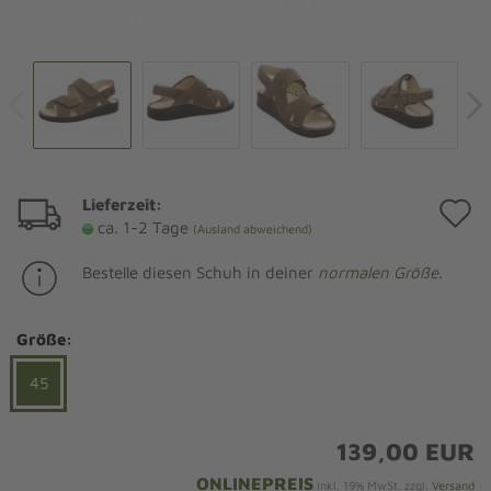
Lieferzeit:
A
ca. 1-2 Tage
(Ausland abweichend)
d
Bestelle diesen Schuh in deiner
normalen Größe
.
M
Größe:
45
139,00 EUR
ONLINEPREIS
inkl. 19% MwSt. zzgl.
Versand