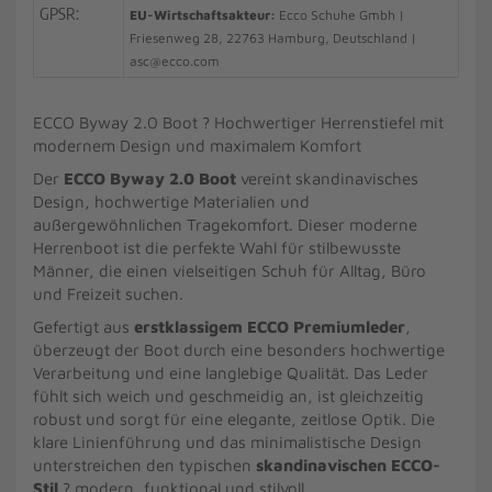
GPSR:
EU-Wirtschaftsakteur:
Ecco Schuhe Gmbh |
Friesenweg 28, 22763 Hamburg, Deutschland |
asc@ecco.com
ECCO Byway 2.0 Boot ? Hochwertiger Herrenstiefel mit
modernem Design und maximalem Komfort
Der
ECCO Byway 2.0 Boot
vereint skandinavisches
Design, hochwertige Materialien und
außergewöhnlichen Tragekomfort. Dieser moderne
Herrenboot ist die perfekte Wahl für stilbewusste
Männer, die einen vielseitigen Schuh für Alltag, Büro
und Freizeit suchen.
Gefertigt aus
erstklassigem ECCO Premiumleder
,
überzeugt der Boot durch eine besonders hochwertige
Verarbeitung und eine langlebige Qualität. Das Leder
fühlt sich weich und geschmeidig an, ist gleichzeitig
robust und sorgt für eine elegante, zeitlose Optik. Die
klare Linienführung und das minimalistische Design
unterstreichen den typischen
skandinavischen ECCO-
Stil
? modern, funktional und stilvoll.