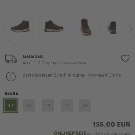
Lieferzeit:
A
ca. 1-2 Tage
(Ausland abweichend)
d
Bestelle diesen Schuh in deiner
normalen Größe
.
M
Größe:
42
43
44
45
46
155,00 EUR
ONLINEPREIS
inkl. 19% MwSt. zzgl.
Versand