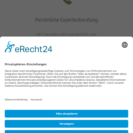
Persönliche Expertenberatung
Wir beraten dich persönlich von
Mo-Fr: 10 - 17 Uhr
Sa: 10 - 13 Uhr
0621/405401-10
© 2023 Schuh-Keller KG | Wredestraße 10 | D-67059