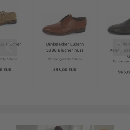
32 Blucher
Dinkelacker Luzern
Alden
5386 Blucher nuss
Pennyloafe
U
hte Schuhe
Rahmengenähte Schuhe
Rahmengenä
0 EUR
495,00 EUR
965,0