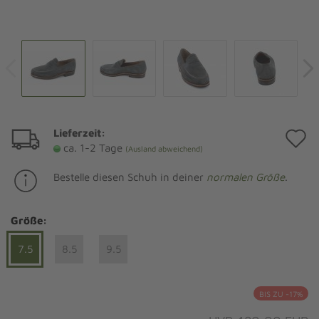
Lieferzeit:
A
ca. 1-2 Tage
(Ausland abweichend)
d
Bestelle diesen Schuh in deiner
normalen Größe
.
M
Größe:
7.5
8.5
9.5
BIS ZU -17%