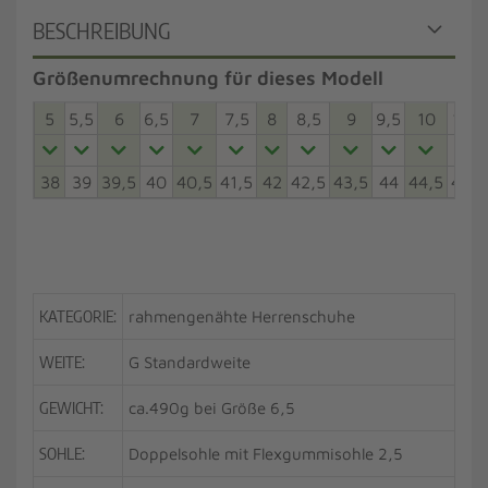
BESCHREIBUNG
Größenumrechnung für dieses Modell
5
5,5
6
6,5
7
7,5
8
8,5
9
9,5
10
10,5
38
39
39,5
40
40,5
41,5
42
42,5
43,5
44
44,5
45,5
KATEGORIE:
rahmengenähte Herrenschuhe
WEITE:
G Standardweite
GEWICHT:
ca.490g bei Größe 6,5
SOHLE:
Doppelsohle mit Flexgummisohle 2,5