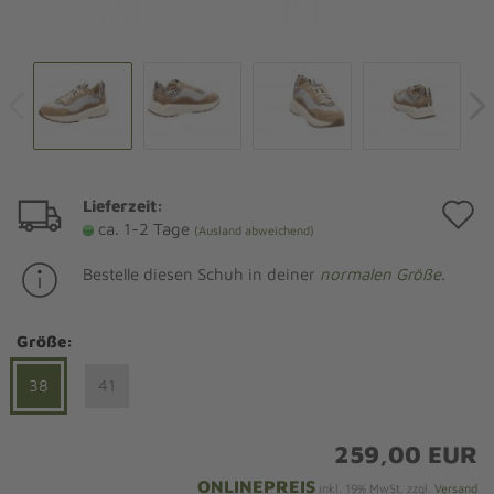
Lieferzeit:
A
ca. 1-2 Tage
(Ausland abweichend)
d
Bestelle diesen Schuh in deiner
normalen Größe
.
M
Größe:
38
41
259,00 EUR
ONLINEPREIS
inkl. 19% MwSt. zzgl.
Versand