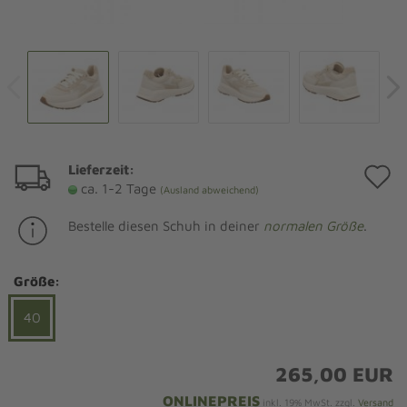
Lieferzeit:
A
ca. 1-2 Tage
(Ausland abweichend)
d
Bestelle diesen Schuh in deiner
normalen Größe
.
M
Größe:
40
265,00 EUR
ONLINEPREIS
inkl. 19% MwSt. zzgl.
Versand