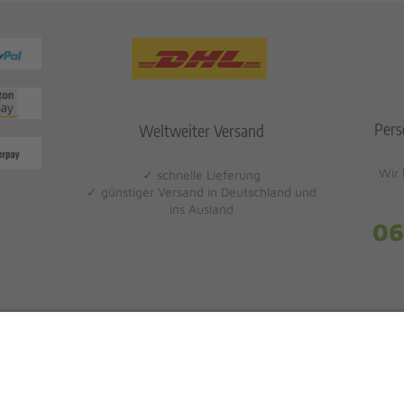
Pers
Weltweiter Versand
Wir 
✓ schnelle Lieferung
✓ günstiger Versand in Deutschland und
ins Ausland
06