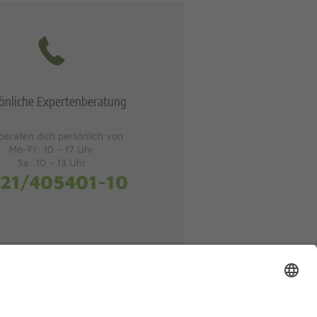
önliche Expertenberatung
beraten dich persönlich von
Mo-Fr: 10 - 17 Uhr
Sa: 10 - 13 Uhr
21/405401-10