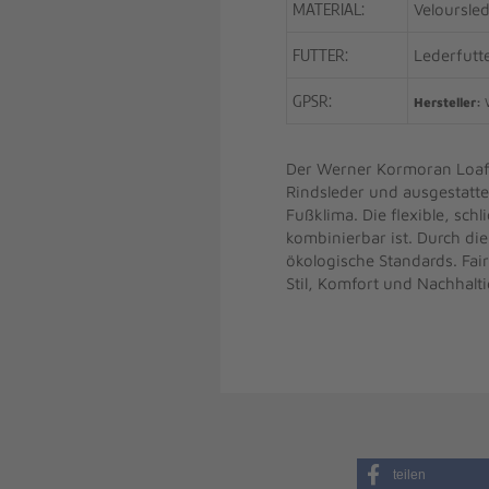
MATERIAL:
Veloursle
FUTTER:
Lederfutt
GPSR:
Hersteller:
W
Der Werner Kormoran Loafer
Rindsleder und ausgestatte
Fußklima. Die flexible, sch
kombinierbar ist. Durch die
ökologische Standards. Fair
Stil, Komfort und Nachhalti
teilen