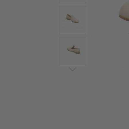
Sommerschuhe
Sa
Sl
Sn
Jagdschuhe
Pf
St
Ou
Jagdschuhe für Damen
St
So
Winterjagd und
Ou
Gummistiefel
St
Zwiegenähte Jagdschuhe
Ko
Sa
Sl
Sn
Sti