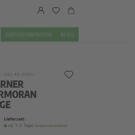
GRÖSSENBERATER
BLOG
Auf
.:
242-45-0001
)
RNER
den
RMORAN
Merkzettel
IGE
Lieferzeit:
ca. 1-2 Tage
(Ausland abweichend)