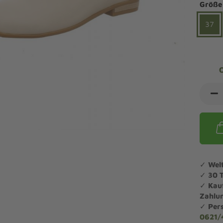
ndalen Komfort
Sandaletten
Größe
ipper Komfort
37
eaker Komfort
lege und Leisten -
Angebote Outdoorschuhe
iefel Komfort
tdoor
Barfußschuhe
iefeletten Komfort
cken und Strümpfe -
Schmal, Extrabreit, Hallux
tdoor
eigeisen und Gamaschen
mfortschuhe Sale
ndalen Sale
ipper Sale
eaker Sale
✓
Wel
efel Sale
✓
30 
✓
Kau
Zahlu
✓
Per
0621/