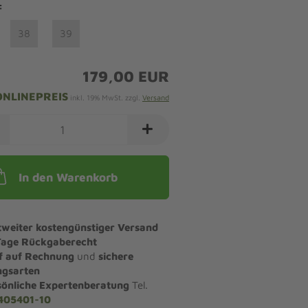
:
38
39
179,00 EUR
ONLINEPREIS
inkl. 19% MwSt. zzgl.
Versand
In den Warenkorb
tweiter kostengünstiger Versand
Tage Rückgaberecht
f auf Rechnung
und
sichere
ngsarten
sönliche Expertenberatung
Tel.
405401-10