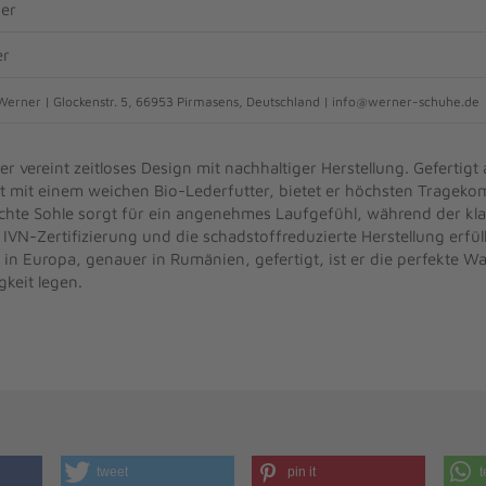
der
er
erner | Glockenstr. 5, 66953 Pirmasens, Deutschland | info@werner-schuhe.de
 vereint zeitloses Design mit nachhaltiger Herstellung. Gefertig
t mit einem weichen Bio-Lederfutter, bietet er höchsten Tragekom
lichte Sohle sorgt für ein angenehmes Laufgefühl, während der klas
 IVN-Zertifizierung und die schadstoffreduzierte Herstellung erfül
 in Europa, genauer in Rumänien, gefertigt, ist er die perfekte Wah
gkeit legen.
tweet
pin it
t