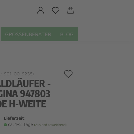
GRÖSSENBERATER
BLOG
Auf
.:
901-00-9235
)
LDLÄUFER -
den
GINA 947803
Merkzettel
OE H-WEITE
Lieferzeit:
ca. 1-2 Tage
(Ausland abweichend)