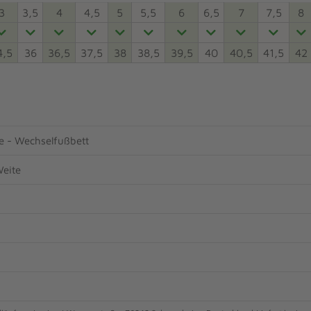
3
3,5
4
4,5
5
5,5
6
6,5
7
7,5
8
4,5
36
36,5
37,5
38
38,5
39,5
40
40,5
41,5
42
 - Wechselfußbett
eite