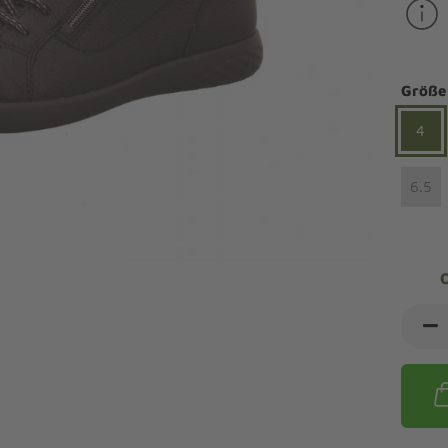
ndalen Komfort
Sandaletten
ipper Komfort
eaker Komfort
lege und Leisten -
Angebote Outdoorschuhe
iefel Komfort
Größe
tdoor
Barfußschuhe
iefeletten Komfort
cken und Strümpfe -
4
Schmal, Extrabreit, Hallux
tdoor
eigeisen und Gamaschen
6.5
mfortschuhe Sale
ndalen Sale
ipper Sale
eaker Sale
efel Sale