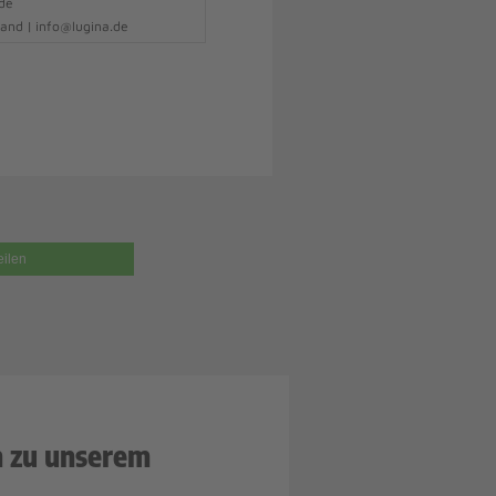
.de
and | info@lugina.de
eilen
n zu unserem