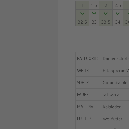
1
1,5
2
2,5
32,5
33
33,5
34
3
KATEGORIE:
Damenschuhe
WEITE:
H bequeme W
SOHLE:
Gummisohle
FARBE:
schwarz
MATERIAL:
Kalbleder
FUTTER:
Wollfutter