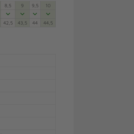
8,5
9
9,5
10
42,5
43,5
44
44,5