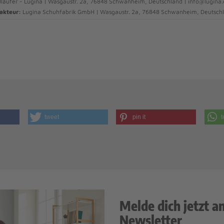
läufer - Lugina | Wasgaustr. 2a, 76848 Schwanheim, Deutschland | info@lugina
akteur:
Lugina Schuhfabrik GmbH | Wasgaustr. 2a, 76848 Schwanheim, Deutschl
tweet
pin it
t
Melde dich jetzt a
Newsletter