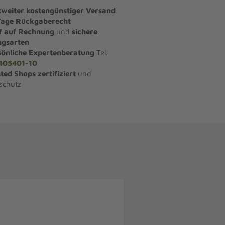
tweiter kostengünstiger Versand
Tage Rückgaberecht
f auf Rechnung
und
sichere
ngsarten
sönliche Expertenberatung
Tel.
405401-10
ted Shops zertifiziert
und
schutz