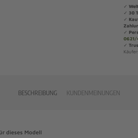
✓
Wel
✓
30 
✓
Kau
Zahlu
✓
Per
0621/
✓
Trus
Käufer
BESCHREIBUNG
KUNDENMEINUNGEN
r dieses Modell