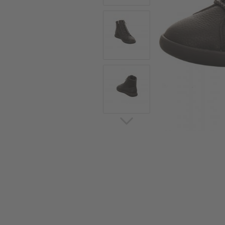
Sommerschuhe
Sa
Sl
Sn
Jagdschuhe
Pf
St
Ou
Jagdschuhe für Damen
St
So
Winterjagd und
Ou
Gummistiefel
St
Zwiegenähte Jagdschuhe
Ko
Sa
Sl
Sn
Sti