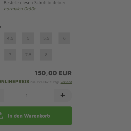
Bestelle diesen Schuh in deiner
normalen Größe
.
:
4.5
5
5.5
6
7
7.5
8
150,00 EUR
ONLINEPREIS
inkl. 19% MwSt. zzgl.
Versand
In den Warenkorb