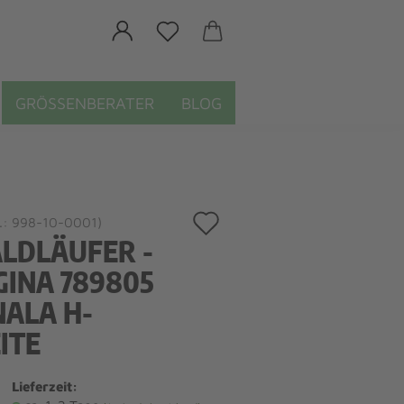
GRÖSSENBERATER
BLOG
Auf
.:
998-10-0001
)
LDLÄUFER -
den
GINA 789805
Merkzettel
NALA H-
ITE
Lieferzeit: