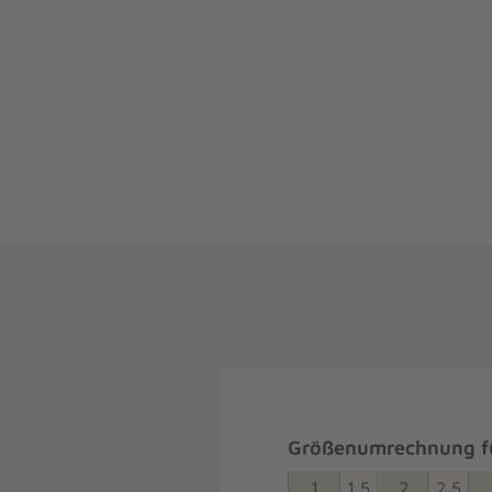
Größenumrechnung fü
1
1,5
2
2,5