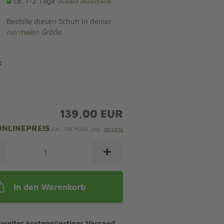
ca. 1-2 Tage
(Ausland abweichend)
Bestelle diesen Schuh in deiner
normalen Größe
.
:
139,00 EUR
ONLINEPREIS
inkl. 19% MwSt. zzgl.
Versand
In den Warenkorb
tweiter kostengünstiger Versand