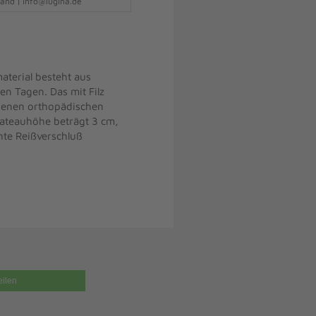
and | info@lugina.de
aterial besteht aus
en Tagen. Das mit Filz
igenen orthopädischen
Plateauhöhe beträgt 3 cm,
hte Reißverschluß
eilen