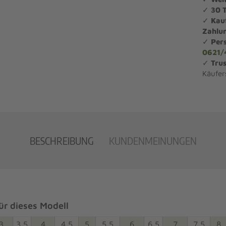
✓
30 
✓
Kau
Zahlu
✓
Per
0621/
✓
Trus
Käufer
BESCHREIBUNG
KUNDENMEINUNGEN
r dieses Modell
3
3,5
4
4,5
5
5,5
6
6,5
7
7,5
8