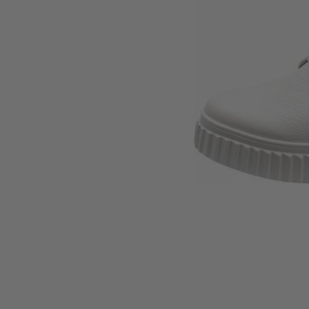
Sommerschuhe
Sa
Sl
Sn
Jagdschuhe
Pf
St
Ou
Jagdschuhe für Damen
St
So
Winterjagd und
Ou
Gummistiefel
St
Zwiegenähte Jagdschuhe
Ko
Sa
Sl
Sn
Sti