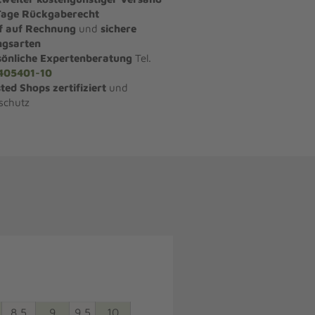
Tage Rückgaberecht
f auf Rechnung
und
sichere
ngsarten
sönliche Expertenberatung
Tel.
405401-10
ted Shops zertifiziert
und
schutz
8,5
9
9,5
10