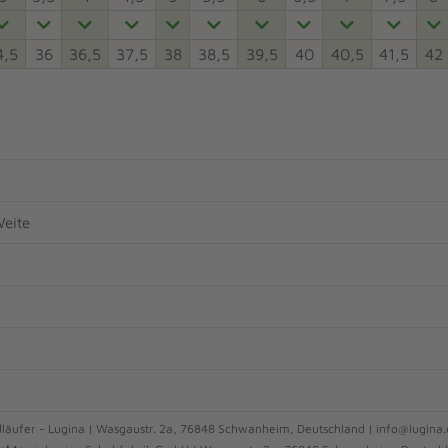
4,5
36
36,5
37,5
38
38,5
39,5
40
40,5
41,5
42
eite
läufer - Lugina | Wasgaustr. 2a, 76848 Schwanheim, Deutschland | info@lugina