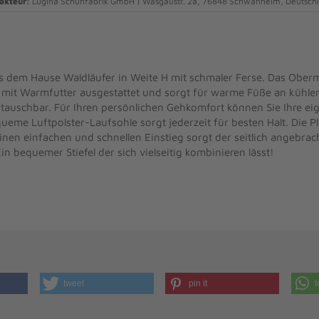
akteur:
Lugina Schuhfabrik GmbH | Wasgaustr. 2a, 76848 Schwanheim, Deutschl
s dem Hause Waldläufer in Weite H mit schmaler Ferse. Das Oberm
 mit Warmfutter ausgestattet und sorgt für warme Füße an kühler
stauschbar. Für Ihren persönlichen Gehkomfort können Sie Ihre e
queme Luftpolster-Laufsohle sorgt jederzeit für besten Halt. Die 
inen einfachen und schnellen Einstieg sorgt der seitlich angebrac
in bequemer Stiefel der sich vielseitig kombinieren lässt!
tweet
pin it
t