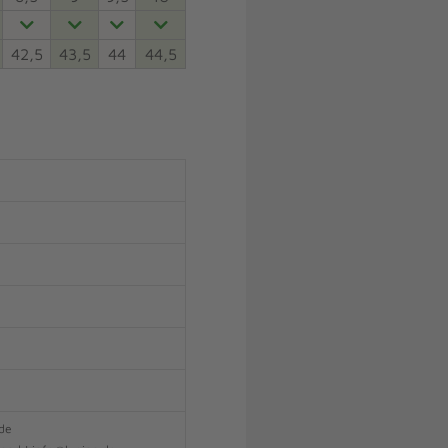
42,5
43,5
44
44,5
.de