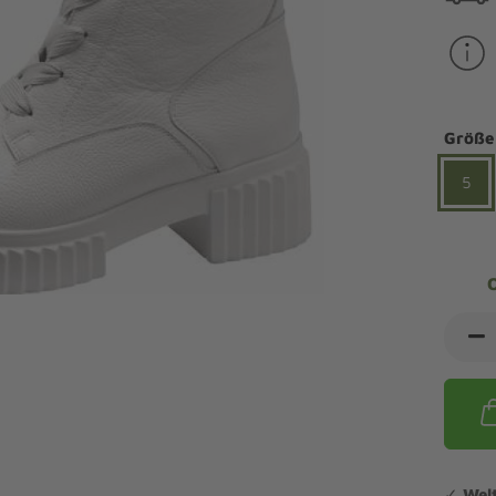
ndalen Komfort
Sandaletten
ipper Komfort
eaker Komfort
lege und Leisten -
Angebote Outdoorschuhe
iefel Komfort
tdoor
Barfußschuhe
iefeletten Komfort
Größe
cken und Strümpfe -
Schmal, Extrabreit, Hallux
tdoor
5
eigeisen und Gamaschen
mfortschuhe Sale
ndalen Sale
ipper Sale
eaker Sale
efel Sale
✓
Wel