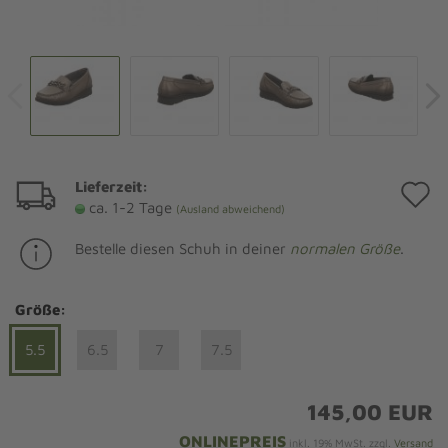
Lieferzeit:
A
ca. 1-2 Tage
(Ausland abweichend)
d
Bestelle diesen Schuh in deiner
normalen Größe
.
M
Größe:
5.5
6.5
7
7.5
145,00 EUR
ONLINEPREIS
inkl. 19% MwSt. zzgl.
Versand