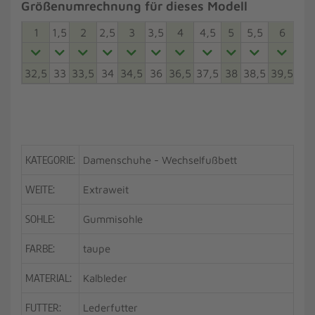
Größenumrechnung für dieses Modell
1
1,5
2
2,5
3
3,5
4
4,5
5
5,5
6
6,5
32,5
33
33,5
34
34,5
36
36,5
37,5
38
38,5
39,5
40
KATEGORIE:
Damenschuhe - Wechselfußbett
WEITE:
Extraweit
SOHLE:
Gummisohle
FARBE:
taupe
MATERIAL:
Kalbleder
FUTTER:
Lederfutter