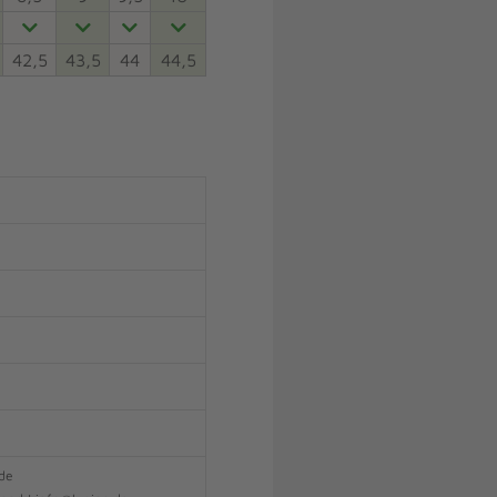
42,5
43,5
44
44,5
.de