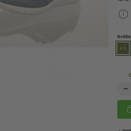
ndalen Komfort
Sandaletten
ipper Komfort
eaker Komfort
lege und Leisten -
Angebote Outdoorschuhe
iefel Komfort
tdoor
Barfußschuhe
iefeletten Komfort
Größe
cken und Strümpfe -
Schmal, Extrabreit, Hallux
tdoor
4.5
eigeisen und Gamaschen
mfortschuhe Sale
ndalen Sale
ipper Sale
eaker Sale
efel Sale
✓
Wel