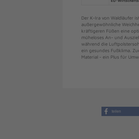
EU-Wirtschafts
Der K-Ira von Waldläufer i
außergewöhnliche Weichhei
kräftigeren Füßen eine opti
müheloses An- und Auszieh
während die Luftpolstersoh
ein gesundes Fußklima. Zud
Material - ein Plus für Um
teilen