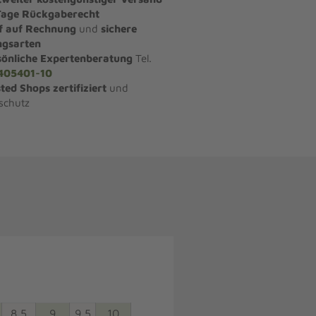
Tage Rückgaberecht
f auf Rechnung
und
sichere
ngsarten
sönliche Expertenberatung
Tel.
405401-10
ted Shops zertifiziert
und
schutz
8,5
9
9,5
10