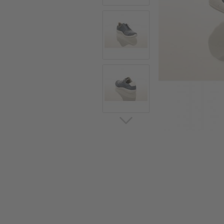
Sommerschuhe
Sa
Sl
Sn
Jagdschuhe
Pf
St
Ou
Jagdschuhe für Damen
St
So
Winterjagd und
Ou
Gummistiefel
St
Zwiegenähte Jagdschuhe
Ko
Sa
Sl
Sn
Sti