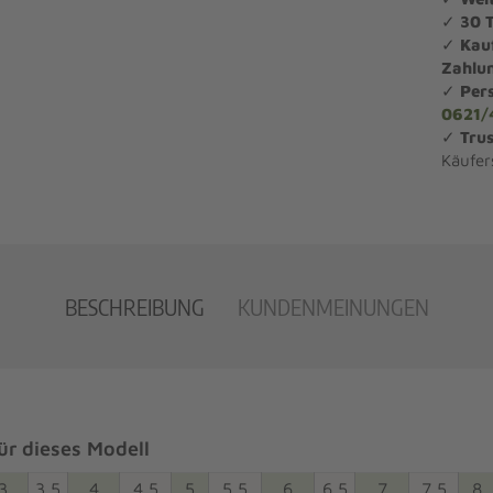
✓
30 
✓
Kau
Zahlu
✓
Per
0621/
✓
Trus
Käufer
BESCHREIBUNG
KUNDENMEINUNGEN
r dieses Modell
3
3,5
4
4,5
5
5,5
6
6,5
7
7,5
8