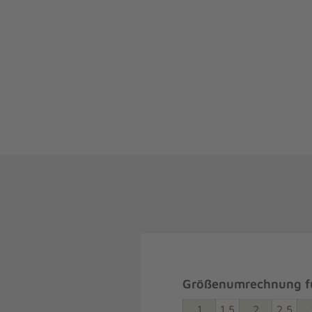
Größenumrechnung fü
1
1,5
2
2,5