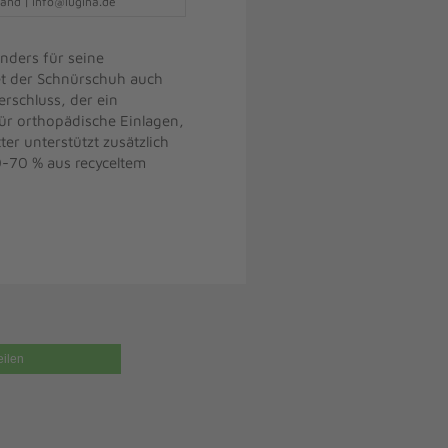
and | info@lugina.de
nders für seine
et der Schnürschuh auch
erschluss, der ein
ür orthopädische Einlagen,
r unterstützt zusätzlich
0-70 % aus recyceltem
eilen