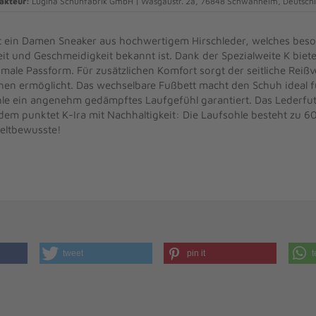
akteur:
Lugina Schuhfabrik GmbH | Wasgaustr. 2a, 76848 Schwanheim, Deutschl
st ein Damen Sneaker aus hochwertigem Hirschleder, welches beso
t und Geschmeidigkeit bekannt ist. Dank der Spezialweite K biet
male Passform. Für zusätzlichen Komfort sorgt der seitliche Reißv
en ermöglicht. Das wechselbare Fußbett macht den Schuh ideal f
le ein angenehm gedämpftes Laufgefühl garantiert. Das Lederfutte
em punktet K-Ira mit Nachhaltigkeit: Die Laufsohle besteht zu 6
weltbewusste!
tweet
pin it
t