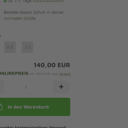
ca. 1-2 Tage
(Ausland abweichend)
Bestelle diesen Schuh in deiner
normalen Größe
.
:
6.5
7.5
140,00 EUR
ONLINEPREIS
inkl. 19% MwSt. zzgl.
Versand
In den Warenkorb
tweiter kostengünstiger Versand