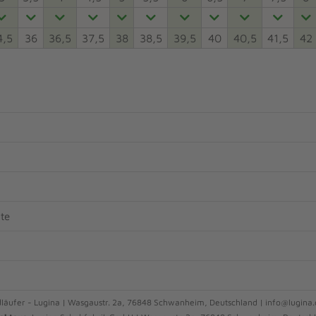
4,5
36
36,5
37,5
38
38,5
39,5
40
40,5
41,5
42
ste
läufer - Lugina | Wasgaustr. 2a, 76848 Schwanheim, Deutschland | info@lugina