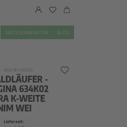
GRÖSSENBERATER
BLOG
Auf
.:
902-81-0002
)
LDLÄUFER -
den
GINA 634K02
Merkzettel
IRA K-WEITE
NIM WEI
Lieferzeit: