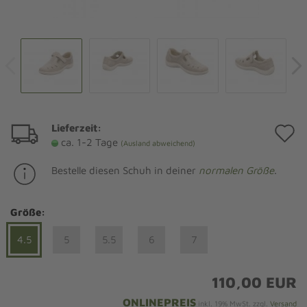
Lieferzeit:
A
ca. 1-2 Tage
(Ausland abweichend)
d
Bestelle diesen Schuh in deiner
normalen Größe
.
M
Größe:
4.5
5
5.5
6
7
110,00 EUR
ONLINEPREIS
inkl. 19% MwSt. zzgl.
Versand