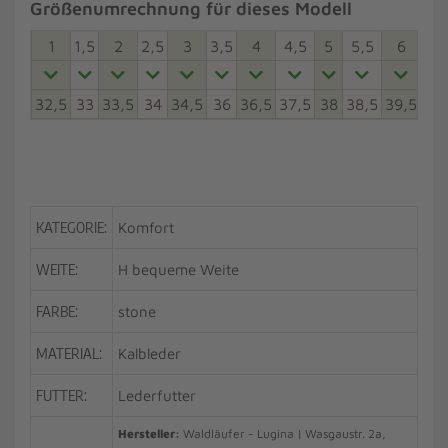
Größenumrechnung für dieses Modell
1
1,5
2
2,5
3
3,5
4
4,5
5
5,5
6
6,5
32,5
33
33,5
34
34,5
36
36,5
37,5
38
38,5
39,5
40
KATEGORIE:
Komfort
WEITE:
H bequeme Weite
FARBE:
stone
MATERIAL:
Kalbleder
FUTTER:
Lederfutter
Hersteller:
Waldläufer - Lugina | Wasgaustr. 2a,