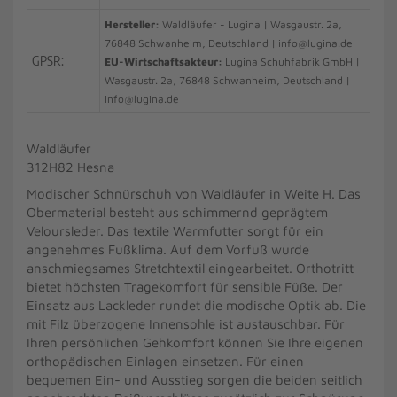
Hersteller:
Waldläufer - Lugina | Wasgaustr. 2a,
76848 Schwanheim, Deutschland | info@lugina.de
GPSR:
EU-Wirtschaftsakteur:
Lugina Schuhfabrik GmbH |
Wasgaustr. 2a, 76848 Schwanheim, Deutschland |
info@lugina.de
Waldläufer
312H82 Hesna
Modischer Schnürschuh von Waldläufer in Weite H. Das
Obermaterial besteht aus schimmernd geprägtem
Veloursleder. Das textile Warmfutter sorgt für ein
angenehmes Fußklima. Auf dem Vorfuß wurde
anschmiegsames Stretchtextil eingearbeitet. Orthotritt
bietet höchsten Tragekomfort für sensible Füße. Der
Einsatz aus Lackleder rundet die modische Optik ab. Die
mit Filz überzogene Innensohle ist austauschbar. Für
Ihren persönlichen Gehkomfort können Sie Ihre eigenen
orthopädischen Einlagen einsetzen. Für einen
bequemen Ein- und Ausstieg sorgen die beiden seitlich