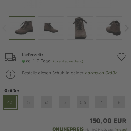
Lieferzeit:
A
ca. 1-2 Tage
(Ausland abweichend)
d
Bestelle diesen Schuh in deiner
normalen Größe
.
M
Größe:
4.5
5
5.5
6
6.5
7
8
150,00 EUR
ONLINEPREIS
inkl. 19% MwSt. zzgl.
Versand