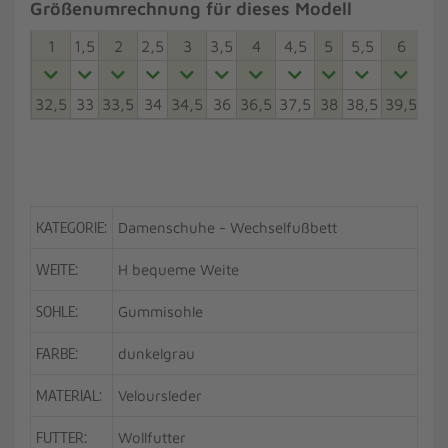
Größenumrechnung für dieses Modell
1
1,5
2
2,5
3
3,5
4
4,5
5
5,5
6
6,5
32,5
33
33,5
34
34,5
36
36,5
37,5
38
38,5
39,5
40
KATEGORIE:
Damenschuhe - Wechselfußbett
WEITE:
H bequeme Weite
SOHLE:
Gummisohle
FARBE:
dunkelgrau
MATERIAL:
Veloursleder
FUTTER:
Wollfutter