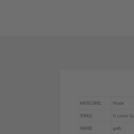
KATEGORIE:
Mode
SOHLE:
G Liscio S
FARBE:
gelb