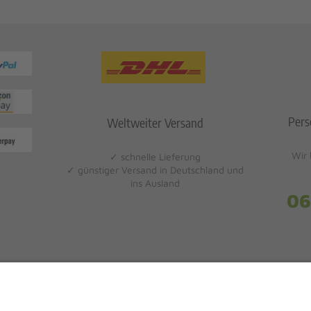
Pers
Weltweiter Versand
Wir 
✓ schnelle Lieferung
✓ günstiger Versand in Deutschland und
ins Ausland
06