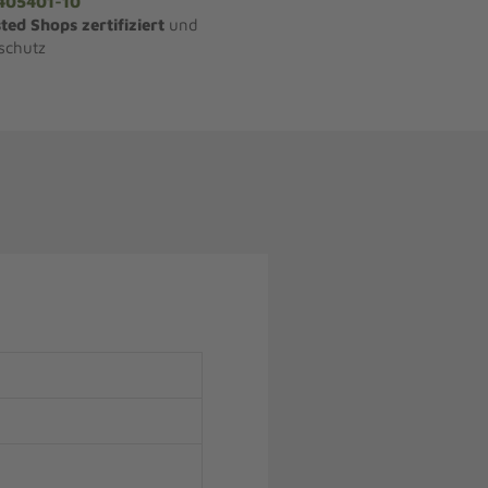
405401-10
ted Shops zertifiziert
und
schutz