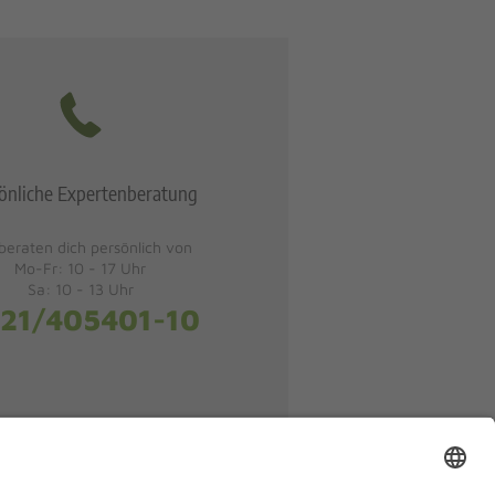
önliche Expertenberatung
beraten dich persönlich von
Mo-Fr: 10 - 17 Uhr
Sa: 10 - 13 Uhr
21/405401-10