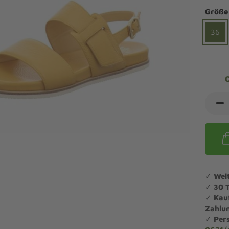
ndalen Komfort
Sandaletten
Größe
ipper Komfort
eaker Komfort
36
lege und Leisten -
Angebote Outdoorschuhe
iefel Komfort
tdoor
Barfußschuhe
iefeletten Komfort
cken und Strümpfe -
Schmal, Extrabreit, Hallux
tdoor
eigeisen und Gamaschen
mfortschuhe Sale
ndalen Sale
ipper Sale
eaker Sale
✓
Wel
efel Sale
✓
30 
✓
Kau
Zahlu
✓
Per