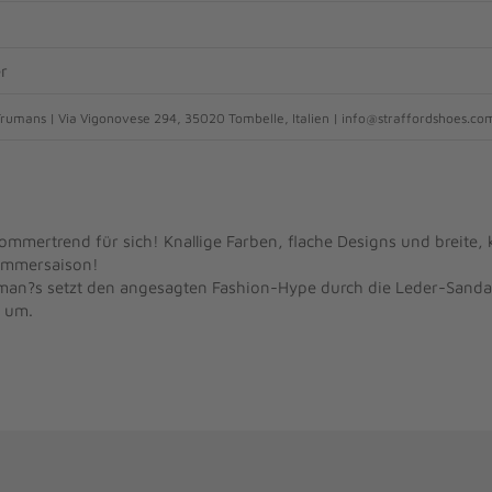
r
rumans | Via Vigonovese 294, 35020 Tombelle, Italien | info@straffordshoes.co
mmertrend für sich! Knallige Farben, flache Designs und breite,
ommersaison!
an?s setzt den angesagten Fashion-Hype durch die Leder-Sandale
b um.