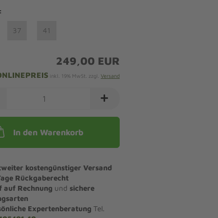
:
37
41
249,00 EUR
ONLINEPREIS
inkl. 19% MwSt. zzgl.
Versand
In den Warenkorb
tweiter kostengünstiger Versand
Tage Rückgaberecht
f auf Rechnung
und
sichere
ngsarten
sönliche Expertenberatung
Tel.