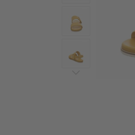
Sommerschuhe
Sa
Sl
Sn
Jagdschuhe
Pf
St
Ou
Jagdschuhe für Damen
St
So
Winterjagd und
Ou
Gummistiefel
St
Zwiegenähte Jagdschuhe
Ko
Sa
Sl
Sn
Sti