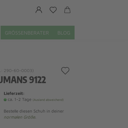
GRÖSSENBERATER
BLOG
Auf
.:
290-60-0003
)
UMANS 9122
den
Merkzettel
Lieferzeit:
ca. 1-2 Tage
(Ausland abweichend)
Bestelle diesen Schuh in deiner
normalen Größe
.