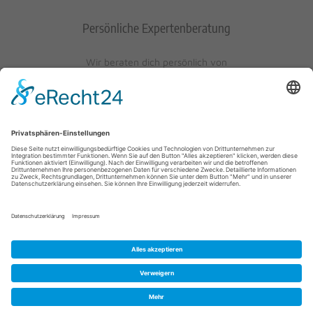
Persönliche Expertenberatung
Wir beraten dich persönlich von
Mo-Fr: 10 - 17 Uhr
Sa: 10 - 13 Uhr
0621/405401-10
© 2023 Schuh-Keller KG | Wredestraße 10 | D-67059
Ludwigshafen/Rhein | info@schuh-keller.de | Tel. 0621/405401-10