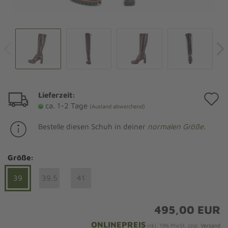
Lieferzeit:
A
ca. 1-2 Tage
(Ausland abweichend)
d
Bestelle diesen Schuh in deiner
normalen Größe
.
M
Größe:
39
39.5
41
495,00 EUR
ONLINEPREIS
inkl. 19% MwSt. zzgl.
Versand