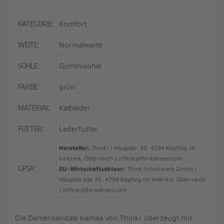
KATEGORIE:
Komfort
WEITE:
Normalweite
SOHLE:
Gummisohle
FARBE:
grün
MATERIAL:
Kalbleder
FUTTER:
Lederfutter
Hersteller:
Think! | Hauptstr. 35, 4794 Kopfing im
Innkreis, Österreich | office@thinkshoes.com
GPSR:
EU-Wirtschaftsakteur:
Think Schuhwerk GmbH |
Hauptstraße 35, 4794 Kopfing im Innkreis, Österreich
| office@thinkshoes.com
Die Damensandale Kamaa von Think! überzeugt mit