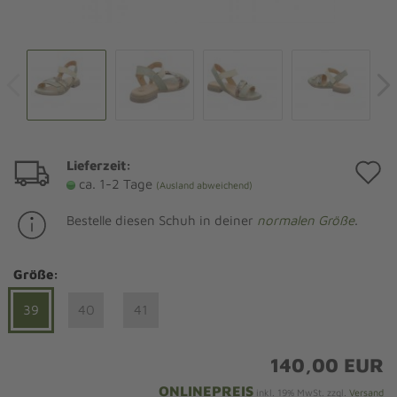
Lieferzeit:
A
ca. 1-2 Tage
(Ausland abweichend)
d
Bestelle diesen Schuh in deiner
normalen Größe
.
M
Größe:
39
40
41
140,00 EUR
ONLINEPREIS
inkl. 19% MwSt. zzgl.
Versand