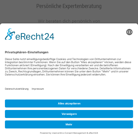
Persönliche Expertenberatung
Wir beraten dich persönlich von
Mo-Fr: 10 - 17 Uhr
Sa: 10 - 13 Uhr
0621/405401-10
© 2023 Schuh-Keller KG | Wredestraße 10 | D-67059
Ludwigshafen/Rhein | info@schuh-keller.de | Tel. 0621/405401-10