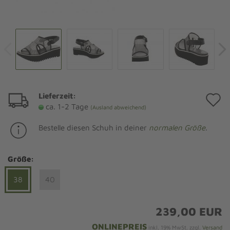
Lieferzeit:
A
ca. 1-2 Tage
(Ausland abweichend)
d
Bestelle diesen Schuh in deiner
normalen Größe
.
M
Größe:
38
40
239,00 EUR
ONLINEPREIS
inkl. 19% MwSt. zzgl.
Versand