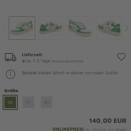
Lieferzeit:
A
ca. 1-2 Tage
(Ausland abweichend)
d
Bestelle diesen Schuh in deiner
normalen Größe
.
M
Größe:
36
37
40
140,00 EUR
ONLINEPREIS
inkl. 19% MwSt. zzgl.
Versand