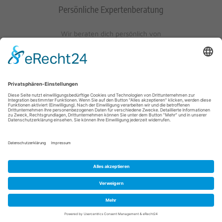
Persönliche Expertenberatung
Wir beraten dich persönlich von
Mo-Fr: 10 - 17 Uhr
Sa: 10 - 13 Uhr
0621/405401-10
© 2023 Schuh-Keller KG | Wredestraße 10 | D-67059
Ludwigshafen/Rhein | info@schuh-keller.de | Tel. 0621/405401-10