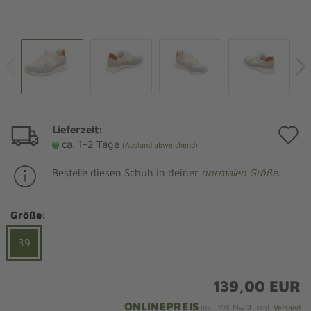
Lieferzeit:
A
ca. 1-2 Tage
(Ausland abweichend)
d
Bestelle diesen Schuh in deiner
normalen Größe
.
M
Größe:
39
139,00 EUR
ONLINEPREIS
inkl. 19% MwSt. zzgl.
Versand