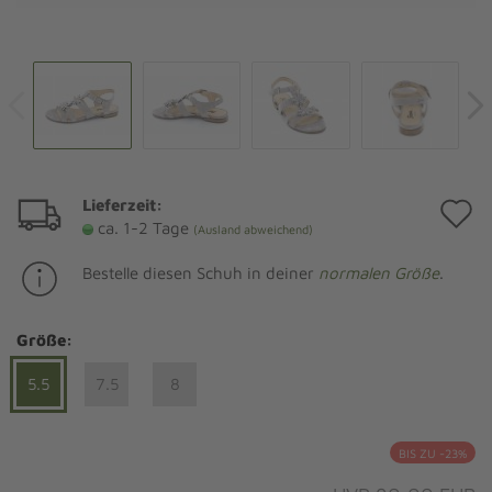
Lieferzeit:
A
ca. 1-2 Tage
(Ausland abweichend)
d
Bestelle diesen Schuh in deiner
normalen Größe
.
M
Größe:
5.5
7.5
8
BIS ZU -23%