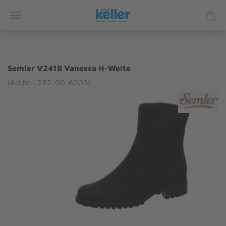
Semler V2418 Vanessa H-Weite
(Art.Nr.: 262-00-6009)