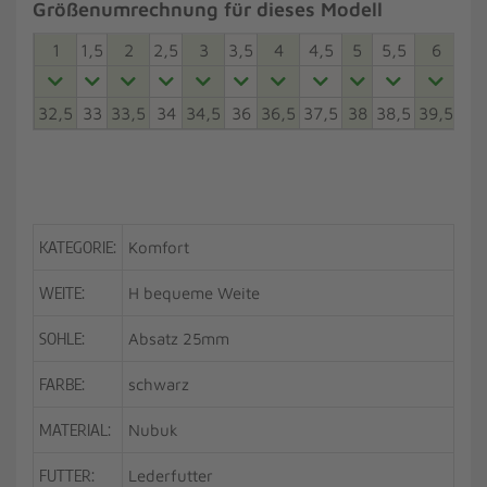
Größenumrechnung für dieses Modell
1
1,5
2
2,5
3
3,5
4
4,5
5
5,5
6
6,5
32,5
33
33,5
34
34,5
36
36,5
37,5
38
38,5
39,5
40
KATEGORIE:
Komfort
WEITE:
H bequeme Weite
SOHLE:
Absatz 25mm
FARBE:
schwarz
MATERIAL:
Nubuk
FUTTER:
Lederfutter