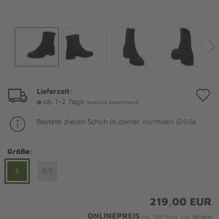
Lieferzeit:
A
ca. 1-2 Tage
(Ausland abweichend)
d
Bestelle diesen Schuh in deiner
normalen Größe
.
M
Größe:
5
5.5
219,00 EUR
ONLINEPREIS
inkl. 19% MwSt. zzgl.
Versand