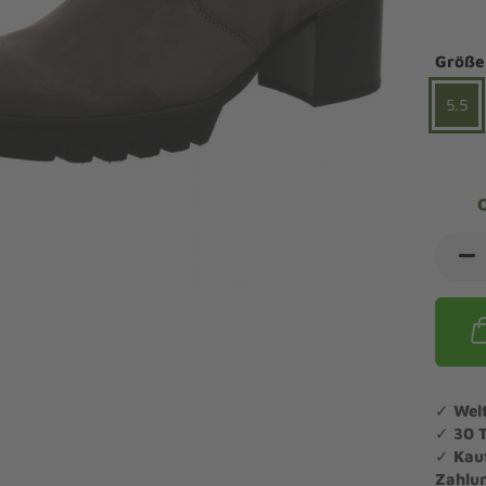
ndalen Komfort
Sandaletten
ipper Komfort
Größe
eaker Komfort
lege und Leisten -
Angebote Outdoorschuhe
iefel Komfort
5.5
tdoor
Barfußschuhe
iefeletten Komfort
cken und Strümpfe -
Schmal, Extrabreit, Hallux
tdoor
eigeisen und Gamaschen
mfortschuhe Sale
ndalen Sale
ipper Sale
eaker Sale
efel Sale
✓
Wel
✓
30 
✓
Kau
Zahlu