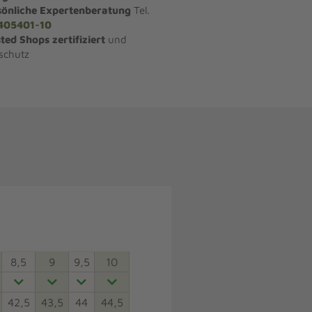
sönliche Expertenberatung
Tel.
405401-10
ted Shops zertifiziert
und
schutz
8,5
9
9,5
10
42,5
43,5
44
44,5