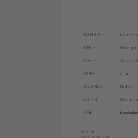
KATEGORIE:
Komfort
WEITE:
H beque
SOHLE:
Absatz
FARBE:
grau
MATERIAL:
Nubuk
FUTTER:
Warmfut
GPSR:
Hersteller
Semler
M4311 Mira H