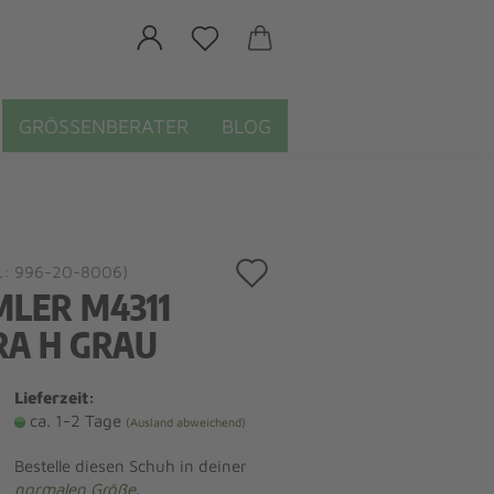
GRÖSSENBERATER
BLOG
Auf
.:
996-20-8006
)
MLER M4311
den
RA H GRAU
Merkzettel
Lieferzeit:
ca. 1-2 Tage
(Ausland abweichend)
Bestelle diesen Schuh in deiner
normalen Größe
.