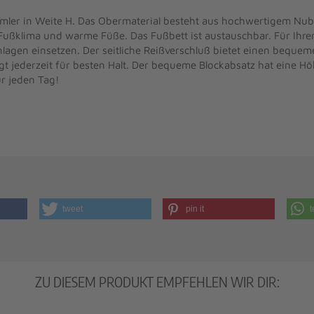
emler in Weite H. Das Obermaterial besteht aus hochwertigem Nub
Fußklima und warme Füße. Das Fußbett ist austauschbar. Für Ihr
nlagen einsetzen. Der seitliche Reißverschluß bietet einen bequem
t jederzeit für besten Halt. Der bequeme Blockabsatz hat eine Höh
ür jeden Tag!
tweet
pin it
t
ZU DIESEM PRODUKT EMPFEHLEN WIR DIR: