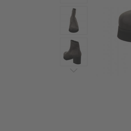
Sommerschuhe
Sa
Sl
Sn
Jagdschuhe
Pf
St
Ou
Jagdschuhe für Damen
St
So
Winterjagd und
Ou
Gummistiefel
St
Zwiegenähte Jagdschuhe
Ko
Sa
Sl
Sn
Sti