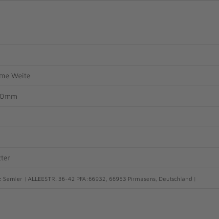
me Weite
 50mm
ter
:
Semler | ALLEESTR. 36-42 PFA:66932, 66953 Pirmasens, Deutschland |