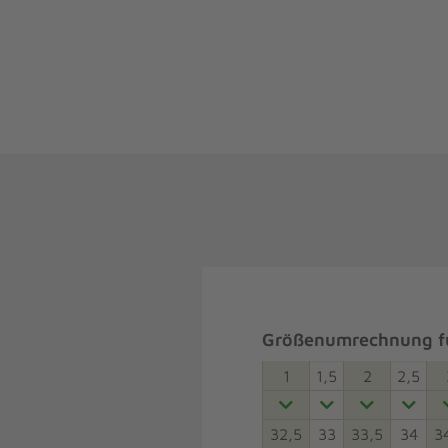
Größenumrechnung fü
1
1,5
2
2,5
32,5
33
33,5
34
3