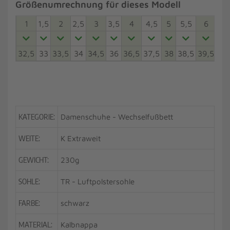
Größenumrechnung für dieses Modell
1
1,5
2
2,5
3
3,5
4
4,5
5
5,5
6
6,5
32,5
33
33,5
34
34,5
36
36,5
37,5
38
38,5
39,5
40
KATEGORIE:
Damenschuhe - Wechselfußbett
WEITE:
K Extraweit
GEWICHT:
230g
SOHLE:
TR - Luftpolstersohle
FARBE:
schwarz
MATERIAL:
Kalbnappa