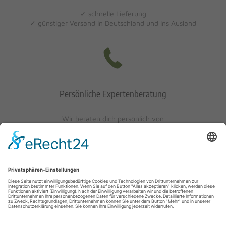
✓ schnelle Lieferung
✓ günstiger Versand in Deutschland und ins Ausland
Persönliche Expertenberatung
Wir beraten dich persönlich von
Mo-Fr: 10 - 17 Uhr
Sa: 10 - 13 Uhr
0621/405401-10