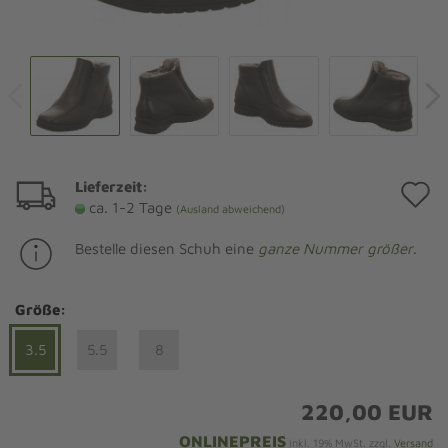
Lieferzeit:
A
ca. 1-2 Tage
(Ausland abweichend)
d
Bestelle diesen Schuh eine
ganze Nummer größer
.
M
Größe:
3.5
5.5
8
220,00 EUR
ONLINEPREIS
inkl. 19% MwSt. zzgl.
Versand