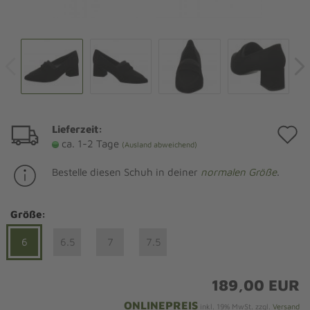
Lieferzeit:
A
ca. 1-2 Tage
(Ausland abweichend)
d
Bestelle diesen Schuh in deiner
normalen Größe
.
M
Größe:
6
6.5
7
7.5
189,00 EUR
ONLINEPREIS
inkl. 19% MwSt. zzgl.
Versand