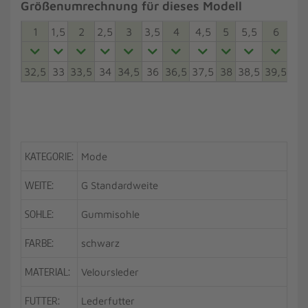
Größenumrechnung für dieses Modell
1
1,5
2
2,5
3
3,5
4
4,5
5
5,5
6
6,5
32,5
33
33,5
34
34,5
36
36,5
37,5
38
38,5
39,5
40
KATEGORIE:
Mode
WEITE:
G Standardweite
SOHLE:
Gummisohle
FARBE:
schwarz
MATERIAL:
Veloursleder
FUTTER:
Lederfutter