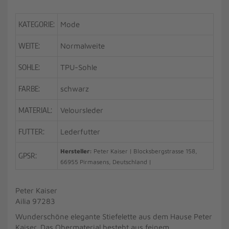
KATEGORIE:
Mode
WEITE:
Normalweite
SOHLE:
TPU-Sohle
FARBE:
schwarz
MATERIAL:
Veloursleder
FUTTER:
Lederfutter
Hersteller:
Peter Kaiser | Blocksbergstrasse 158,
GPSR:
66955 Pirmasens, Deutschland |
Peter Kaiser
Ailia 97283
Wunderschöne elegante Stiefelette aus dem Hause Peter
Kaiser. Das Obermaterial besteht aus feinem