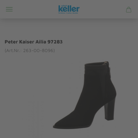
Peter Kaiser Ailia 97283
(Art.Nr.: 263-00-8096)