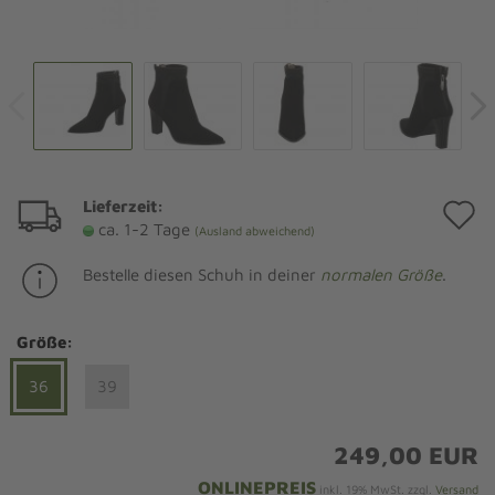
Lieferzeit:
A
ca. 1-2 Tage
(Ausland abweichend)
d
Bestelle diesen Schuh in deiner
normalen Größe
.
M
Größe:
36
39
249,00 EUR
ONLINEPREIS
inkl. 19% MwSt. zzgl.
Versand