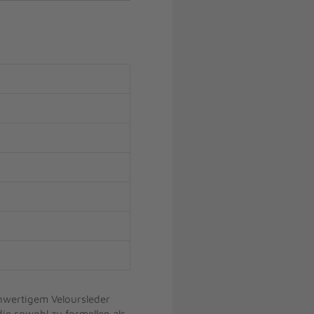
chwertigem Veloursleder
 die sowohl zu formellen als