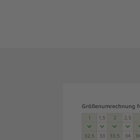
Größenumrechnung fü
1
1,5
2
2,5
32,5
33
33,5
34
3