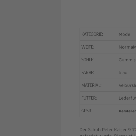
KATEGORIE:
Mode
WEITE:
Normalw
SOHLE:
Gummis
FARBE:
blau
MATERIAL:
Veloursl
FUTTER:
Lederfut
GPSR:
Hersteller
Der Schuh Peter Kaiser 9 7
gefertigt wurde. Dieses stil