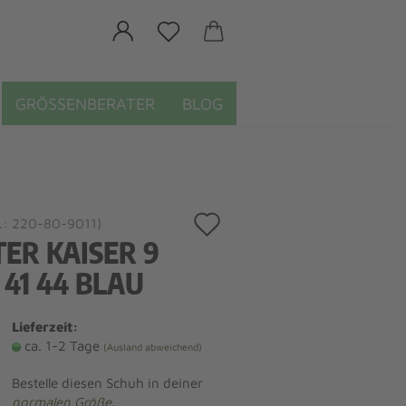
GRÖSSENBERATER
BLOG
Auf
.:
220-80-9011
)
TER KAISER 9
den
 41 44 BLAU
Merkzettel
Lieferzeit:
ca. 1-2 Tage
(Ausland abweichend)
Bestelle diesen Schuh in deiner
normalen Größe
.