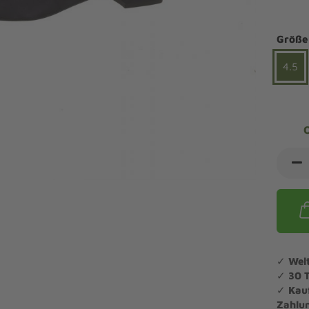
ndalen Komfort
Sandaletten
ipper Komfort
Größe
eaker Komfort
lege und Leisten -
Angebote Outdoorschuhe
iefel Komfort
4.5
tdoor
Barfußschuhe
iefeletten Komfort
cken und Strümpfe -
Schmal, Extrabreit, Hallux
tdoor
eigeisen und Gamaschen
mfortschuhe Sale
ndalen Sale
ipper Sale
eaker Sale
efel Sale
✓
Wel
✓
30 
✓
Kau
Zahlu