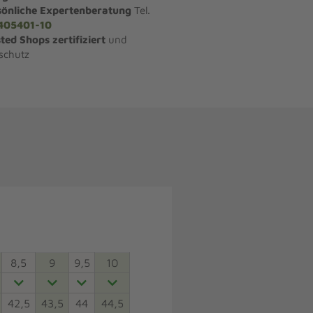
sönliche Expertenberatung
Tel.
405401-10
ted Shops zertifiziert
und
schutz
8,5
9
9,5
10
42,5
43,5
44
44,5