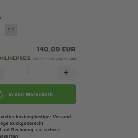
:
5.5
140,00 EUR
ONLINEPREIS
inkl. 19% MwSt. zzgl.
Versand
In den Warenkorb
tweiter kostengünstiger Versand
Tage Rückgaberecht
f auf Rechnung
und
sichere
ngsarten