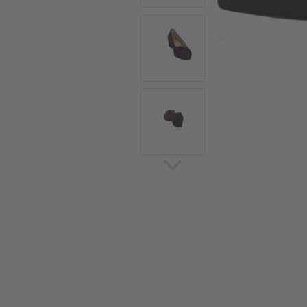
Sommerschuhe
Sa
Sl
Sn
Jagdschuhe
Pf
St
Ou
Jagdschuhe für Damen
St
So
Winterjagd und
Ou
Gummistiefel
St
Zwiegenähte Jagdschuhe
Ko
Sa
Sl
Sn
Sti