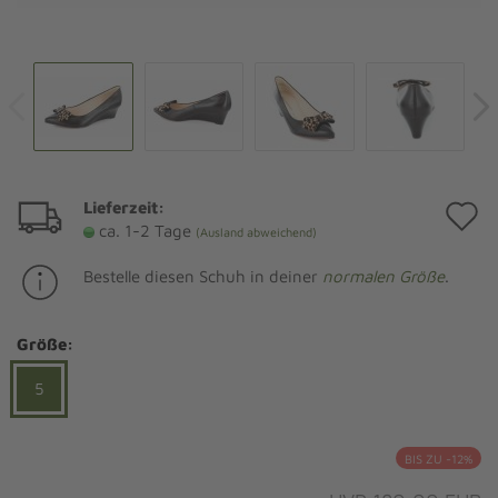
Lieferzeit:
A
ca. 1-2 Tage
(Ausland abweichend)
d
Bestelle diesen Schuh in deiner
normalen Größe
.
M
Größe:
5
BIS ZU -12%