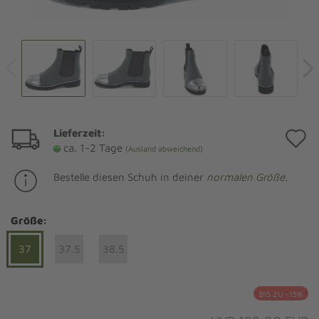
Lieferzeit:
A
ca. 1-2 Tage
(Ausland abweichend)
d
Bestelle diesen Schuh in deiner
normalen Größe
.
M
Größe:
37
37.5
38.5
BIS ZU -15%