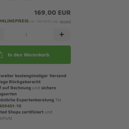
169,00 EUR
ONLINEPREIS
inkl. 19% MwSt. zzgl.
Versand
In den Warenkorb
tweiter kostengünstiger Versand
Tage Rückgaberecht
f auf Rechnung
und
sichere
ngsarten
sönliche Expertenberatung
Tel.
405401-10
ted Shops zertifiziert
und
schutz