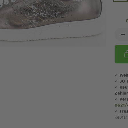
ndalen Komfort
Sandaletten
ipper Komfort
eaker Komfort
lege und Leisten -
Angebote Outdoorschuhe
iefel Komfort
tdoor
Barfußschuhe
iefeletten Komfort
cken und Strümpfe -
Schmal, Extrabreit, Hallux
tdoor
eigeisen und Gamaschen
mfortschuhe Sale
✓
Wel
ndalen Sale
✓
30 
ipper Sale
✓
Kau
eaker Sale
Zahlu
✓
Per
efel Sale
0621/
✓
Trus
Käufer