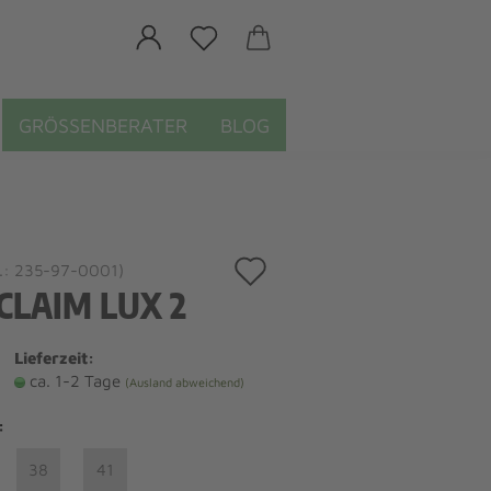
GRÖSSENBERATER
BLOG
Auf
.:
235-97-0001
)
CLAIM LUX 2
den
Merkzettel
Lieferzeit:
ca. 1-2 Tage
(Ausland abweichend)
:
38
41