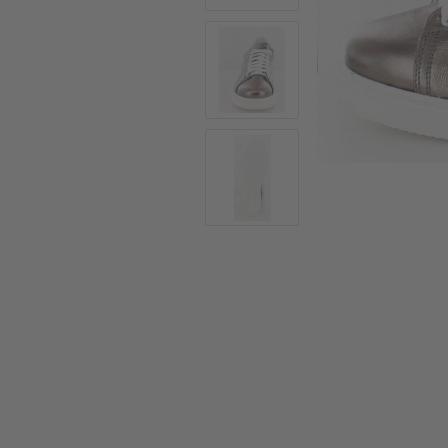
Sommerschuhe
Sa
Sl
Sn
Jagdschuhe
Pf
St
Ou
Jagdschuhe für Damen
St
So
Winterjagd und
Ou
Gummistiefel
St
Zwiegenähte Jagdschuhe
Ko
Sa
Sl
Sn
Sti