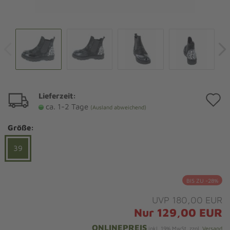
Lieferzeit:
A
ca. 1-2 Tage
(Ausland abweichend)
d
Größe:
M
39
BIS ZU -28%
UVP 180,00 EUR
Nur 129,00 EUR
ONLINEPREIS
inkl. 19% MwSt. zzgl.
Versand