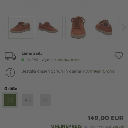
Lieferzeit:
A
ca. 1-2 Tage
(Ausland abweichend)
d
Bestelle diesen Schuh in deiner
normalen Größe
.
M
Größe:
3.5
4.5
5.5
149,00 EUR
ONLINEPREIS
inkl. 19% MwSt. zzgl.
Versand