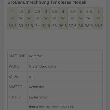
Größenumrechnung für dieses Modell
1
1,5
2
2,5
3
3,5
4
4,5
5
5,5
6
6,5
32,5
33
33,5
34
34,5
36
36,5
37,5
38
38,5
39,5
40
KATEGORIE:
Komfort
WEITE:
G Standardweite
FARBE:
rot
MATERIAL:
Kalbleder
FUTTER:
Lederfutter
Hersteller:
Mephisto | ROUTE DE