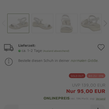
Lieferzeit:
A
ca. 1-2 Tage
(Ausland abweichend)
d
Bestelle diesen Schuh in deiner
normalen Größe
.
M
SOLD OUT
BIS ZU -31%
UVP 139,00 EUR
Nur 95,00 EUR
ONLINEPREIS
inkl. 19% MwSt. zzgl.
Versand