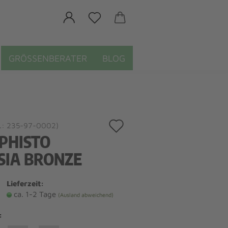
GRÖSSENBERATER
BLOG
Auf
.:
235-97-0002
)
PHISTO
den
ISIA BRONZE
Merkzettel
Lieferzeit:
ca. 1-2 Tage
(Ausland abweichend)
: