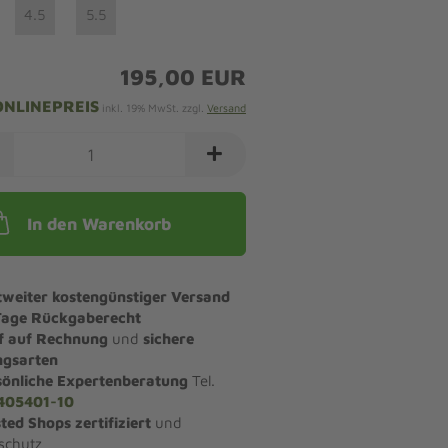
4.5
5.5
195,00 EUR
ONLINEPREIS
inkl. 19% MwSt. zzgl.
Versand
In den Warenkorb
tweiter kostengünstiger Versand
Tage Rückgaberecht
f auf Rechnung
und
sichere
ngsarten
sönliche Expertenberatung
Tel.
405401-10
ted Shops zertifiziert
und
schutz