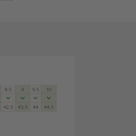
8,5
9
9,5
10
42,5
43,5
44
44,5