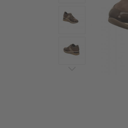
Sommerschuhe
Sa
Sl
Sn
Jagdschuhe
Pf
St
Ou
Jagdschuhe für Damen
St
So
Winterjagd und
Ou
Gummistiefel
St
Zwiegenähte Jagdschuhe
Ko
Sa
Sl
Sn
Sti