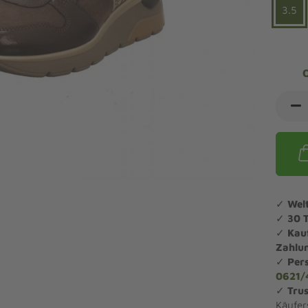
ndalen Komfort
Sandaletten
3.5
ipper Komfort
eaker Komfort
lege und Leisten -
Angebote Outdoorschuhe
iefel Komfort
tdoor
Barfußschuhe
iefeletten Komfort
cken und Strümpfe -
Schmal, Extrabreit, Hallux
tdoor
eigeisen und Gamaschen
mfortschuhe Sale
ndalen Sale
✓
Wel
ipper Sale
✓
30 
eaker Sale
✓
Kau
efel Sale
Zahlu
✓
Per
0621/
✓
Trus
Käufer