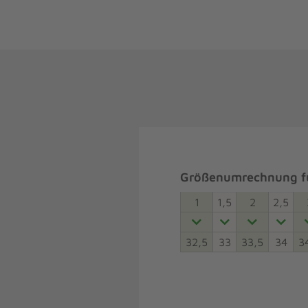
Größenumrechnung fü
1
1,5
2
2,5
32,5
33
33,5
34
3