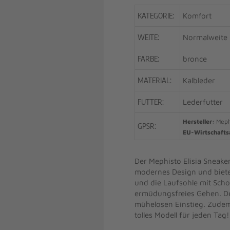
KATEGORIE:
Komfort
WEITE:
Normalweite
FARBE:
bronce
MATERIAL:
Kalbleder
FUTTER:
Lederfutter
Hersteller:
Meph
GPSR:
EU-Wirtschafts
Der Mephisto Elisia Sneake
modernes Design und biete
und die Laufsohle mit Sch
ermüdungsfreies Gehen. De
mühelosen Einstieg. Zudem
tolles Modell für jeden Tag!