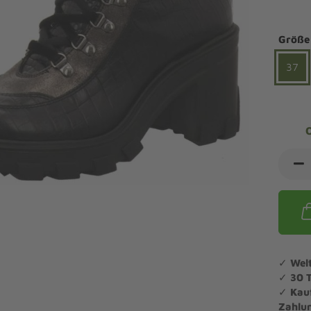
ndalen Komfort
Sandaletten
ipper Komfort
Größe
eaker Komfort
lege und Leisten -
Angebote Outdoorschuhe
iefel Komfort
37
tdoor
Barfußschuhe
iefeletten Komfort
cken und Strümpfe -
Schmal, Extrabreit, Hallux
tdoor
eigeisen und Gamaschen
mfortschuhe Sale
ndalen Sale
ipper Sale
eaker Sale
efel Sale
✓
Wel
✓
30 
✓
Kau
Zahlu