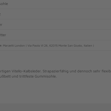
ohle
z
er
tter
r:
Marzetti London | Via Paolo VI 26, 62015 Monte San Giusto, Italien |
rtigen Vitello-Kalbsleder. Strapazierfähig und dennoch sehr flexi
ßbett und trittfeste Gummisohle.