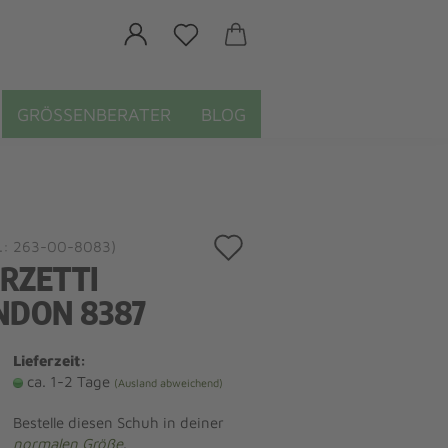
GRÖSSENBERATER
BLOG
Auf
.:
263-00-8083
)
RZETTI
den
NDON 8387
Merkzettel
Lieferzeit:
ca. 1-2 Tage
(Ausland abweichend)
Bestelle diesen Schuh in deiner
normalen Größe
.