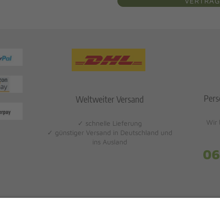
VERTRAG
Pers
Weltweiter Versand
Wir 
✓ schnelle Lieferung
✓ günstiger Versand in Deutschland und
ins Ausland
06