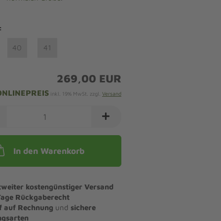
:
40
41
269,00 EUR
ONLINEPREIS
inkl. 19% MwSt. zzgl.
Versand
In den Warenkorb
tweiter kostengünstiger Versand
Tage Rückgaberecht
f auf Rechnung
und
sichere
ngsarten