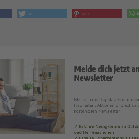
tweet
pin it
t
Melde dich jetzt a
Newsletter
Bleibe immer topaktuell informier
Neuheiten, Aktionen und exklus
kostenlosen Newsletter.
✓ Erfahre Neuigkeiten zu Out
und Herrenschuhen
✓ Erhalte Expertentipps zu al