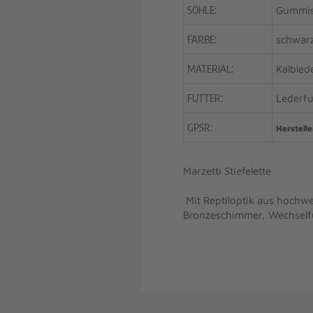
SOHLE:
Gummis
FARBE:
schwar
MATERIAL:
Kalbled
FUTTER:
Lederfu
GPSR:
Herstelle
Marzetti Stiefelette
Mit Reptiloptik aus hochwe
Bronzeschimmer, Wechselfu