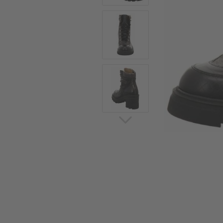
Sommerschuhe
Sa
Sl
Sn
Jagdschuhe
Pf
St
Ou
Jagdschuhe für Damen
St
So
Winterjagd und
Ou
Gummistiefel
St
Zwiegenähte Jagdschuhe
Ko
Sa
Sl
Sn
Sti