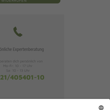
 WIDERRUFEN
önliche Expertenberatung
beraten dich persönlich von
Mo-Fr: 10 - 17 Uhr
Sa: 10 - 13 Uhr
21/405401-10