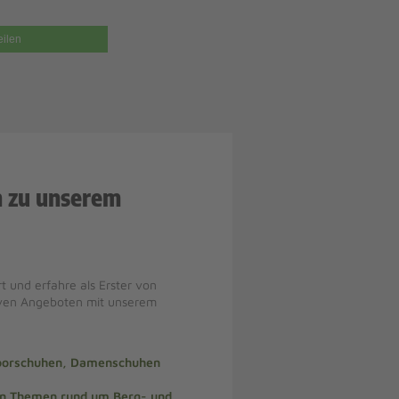
eilen
n zu unserem
t und erfahre als Erster von
iven Angeboten mit unserem
doorschuhen, Damenschuhen
len Themen rund um Berg- und