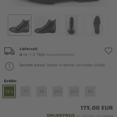
Lieferzeit:
A
ca. 1-2 Tage
(Ausland abweichend)
d
Bestelle diesen Schuh in deiner
normalen Größe
.
M
Größe:
36.5
37
38
38.5
39.5
40
175,00 EUR
ONLINEPREIS
inkl. 19% MwSt. zzgl.
Versand