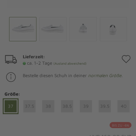
Lieferzeit:
A
ca. 1-2 Tage
(Ausland abweichend)
d
Bestelle diesen Schuh in deiner
normalen Größe
.
M
Größe:
37
37.5
38
38.5
39
39.5
40
BIS ZU -6%