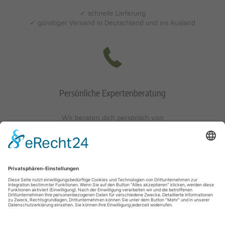
✓ schnelle Lieferung
✓ günstiger Versand in Deutschland und ins Ausland
Persönliche Expertenberatung
Wir beraten dich persönlich von
Mo-Fr: 10 - 17 Uhr
Sa: 10 - 13 Uhr
0621/405401-10