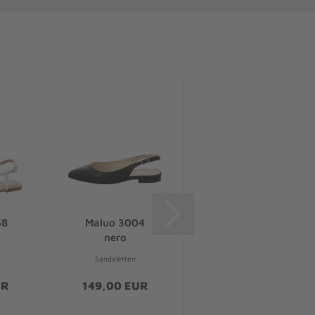
58
Maluo 3004
Maluo 2C
nero
Sandale
Sandaletten
Sandaletten
UR
149,00 EUR
90,00 EUR