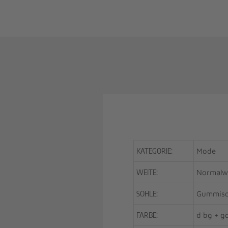
KATEGORIE:
Mode
WEITE:
Normalw
SOHLE:
Gummiso
FARBE:
d bg + g