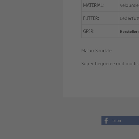
MATERIAL:
Veloursl
FUTTER:
Lederfut
GPSR:
Hersteller:
Maluo Sandale
Super bequeme und modisch
teilen