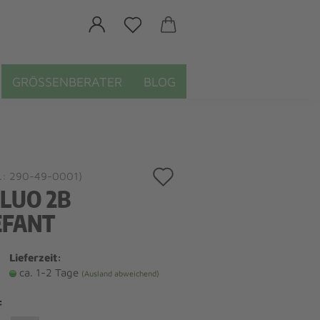
GRÖSSENBERATER
BLOG
Auf
.:
290-49-0001
)
LUO 2B
den
EFANT
Merkzettel
Lieferzeit:
ca. 1-2 Tage
(Ausland abweichend)
: