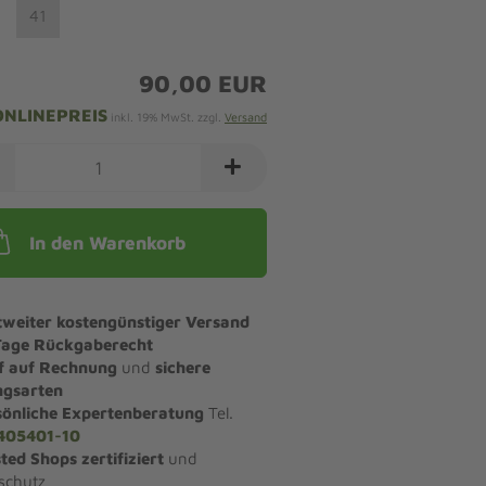
41
90,00 EUR
ONLINEPREIS
inkl. 19% MwSt. zzgl.
Versand
In den Warenkorb
tweiter kostengünstiger Versand
Tage Rückgaberecht
f auf Rechnung
und
sichere
ngsarten
sönliche Expertenberatung
Tel.
405401-10
ted Shops zertifiziert
und
schutz