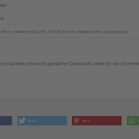
eder
ter
Maluo | Wakkerendijk 238, 3755 DK Eemnes, Niederlande | info@maluo.nl
e Sandale mit weich gedäpfter Decksohle. Ideal für den Sommer
tweet
pin it
t